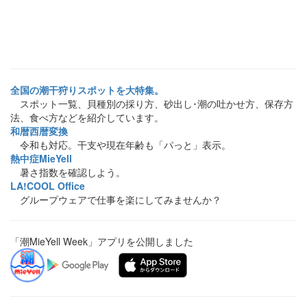
全国の潮干狩りスポットを大特集。
スポット一覧、貝種別の採り方、砂出し･潮の吐かせ方、保存方
法、食べ方などを紹介しています。
和暦西暦変換
令和も対応。干支や現在年齢も「パっと」表示。
熱中症MieYell
暑さ指数を確認しよう。
LA!COOL Office
グループウェアで仕事を楽にしてみませんか？
「潮MieYell Week」アプリを公開しました