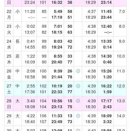
日
23:24
101
16:32
38
18:29
23:14
22
小
11:20
85
5:49
58
4:37
11:45
7.0
月
--:--
---
17:19
51
18:29
23:44
23
小
0:02
99
7:01
50
4:38
12:40
8.0
火
13:07
82
18:15
63
18:29
--:--
24
長
0:41
99
8:03
42
4:38
13:35
9.0
水
14:55
85
19:24
72
18:29
0:14
25
若
1:22
99
8:55
33
4:38
14:30
10.0
木
16:09
90
20:40
77
18:30
0:46
26
中
2:08
100
9:39
26
◎
4:38
15:26
11.0
金
16:58
96
21:44
78
18:30
1:20
27
中
2:55
102
10:19
20
◎
4:39
16:22
12.0
土
17:36
101
22:33
77
18:30
1:59
28
大
3:40
104
10:56
15
◎
4:39
17:17
13.0
日
18:08
104
23:13
75
18:30
2:43
29
大
4:22
106
11:33
13
◎
4:39
18:09
14.0
月
18:40
107
23:49
73
18:30
3:32
30
大
5:02
108
12:08
11
◎
4:40
18:56
15.0