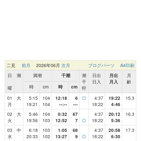
二見
前月
2026年06月
次月
ブログパーツ
A4印刷
日
潮
満潮
干潮
潮
日出
月出
月
干
日入
月入
齢
時
cm
時
cm
曜
狩
01
大
5:15
104
12:18
6
◎
4:37
19:22
15.3
月
19:21
104
--:--
---
18:22
4:46
02
大
5:46
104
0:32
67
4:37
20:12
16.3
火
19:56
103
12:52
7
◎
18:22
5:36
03
中
6:18
103
1:05
68
4:37
20:58
17.3
水
20:33
102
13:27
9
◎
18:22
6:30