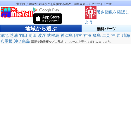
潮干狩り 磯遊び 釣りなどを応援する潮汐・潮見表カレンダーサイトです。
暑さ指数を確認し
よう
地域から選ぶ
無料パーツ
築地
芝浦
羽田
岡田
波浮
式根島
神津島
阿古
神湊
鳥島
二見
沖
西
晴海
八重根
沖ノ鳥島
環境や漁業権などに配慮し、ルールを守って楽しみましょう。