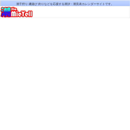
潮干狩り 磯遊び 釣りなどを応援する潮汐・潮見表カレンダーサイトです。