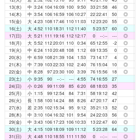
13(水)
中
3:24
104
16:09
100
9:50
33
21:58
46
◎
4
14(木)
中
3:54
106
16:59
106
10:27
22
22:41
50
◎
4
15(金)
大
4:23
108
17:46
110
11:03
12
23:20
55
◎
4
16(土)
大
4:52
110
18:31
112
11:40
5
23:57
60
◎
4
17(日)
大
5:21
111
19:16
112
12:17
0
--:--
---
◎
4
18(月)
大
5:52
112
20:01
110
0:34
65
12:55
-2
◎
4
19(火)
中
6:24
110
20:48
108
1:12
69
13:35
0
◎
4
20(水)
中
6:59
108
21:39
104
1:53
73
14:17
4
◎
4
21(木)
中
7:39
103
22:33
102
2:40
76
15:04
10
◎
4
22(金)
中
8:28
97
23:30
100
3:39
76
15:56
18
◎
4
23(土)
小
9:35
90
--:--
---
4:55
74
16:55
27
4
24(日)
小
0:26
99
11:09
85
6:20
68
18:03
35
4
25(月)
小
1:15
99
12:54
84
7:31
58
19:12
42
4
26(火)
長
1:58
100
14:24
88
8:26
47
20:17
47
4
27(水)
若
2:35
102
15:34
95
9:12
35
21:13
52
◎
4
28(木)
中
3:10
104
16:32
101
9:54
24
22:03
56
◎
4
29(金)
中
3:43
106
17:23
106
10:33
13
22:47
60
◎
4
30(土)
大
4:15
109
18:09
109
11:12
5
23:28
64
◎
4
31(日)
大
4:48
110
18:55
111
11:50
0
--:--
---
◎
4