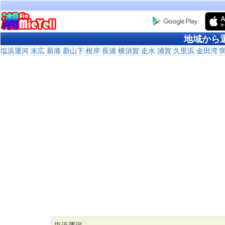
地域から
塩浜運河
末広
新港
新山下
根岸
長浦
横須賀
走水
浦賀
久里浜
金田湾
塩浜運河