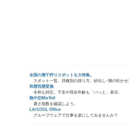
全国の潮干狩りスポットを大特集。
スポット一覧、貝種別の採り方、砂出し･潮の吐かせ
和暦西暦変換
令和も対応。干支や現在年齢も「パっと」表示。
熱中症MieYell
暑さ指数を確認しよう。
LA!COOL Office
グループウェアで仕事を楽にしてみませんか？