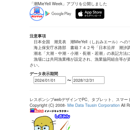
「潮MieYell Week」アプリを公開しました
注意事項
日本全国 潮見表 潮MieYell（しおみエール）へ
海上保安庁水路部 書籍７４２号「日本沿岸 潮汐調
潮名「大潮・中潮・小潮・長潮・若潮」の表記方法に
漁場には共同漁業権が設定され、漁業協同組合等が資
さい。
データ表示期間
〜
レスポンシブwebデザインでPC、タブレット、スマ
Copyright (C) 2008-
Mie Data Tsusin Corporation
All R