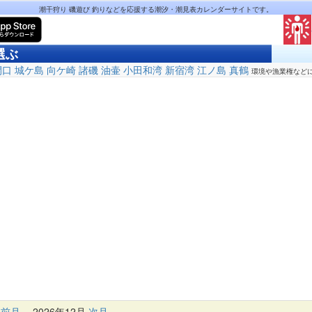
潮干狩り 磯遊び 釣りなどを応援する潮汐・潮見表カレンダーサイトです。
選ぶ
間口
城ケ島
向ケ崎
諸磯
油壷
小田和湾
新宿湾
江ノ島
真鶴
環境や漁業権など
前月
2026年12月
次月