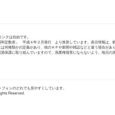
のリンクは自由です。
和定数表」 平成４年２月発行 より推算しています。表示情報は、
は何種類かの定義があり、他のＨＰや新聞や雑誌などと違う場合があ
源保護に取り組んでいますので、漁業権侵害にならないよう、地元の漁
ートフォンのどれでも見やすくしています。
ights Reserved.