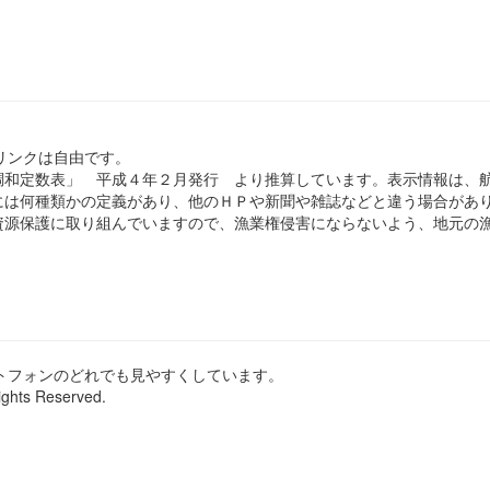
のリンクは自由です。
和定数表」 平成４年２月発行 より推算しています。表示情報は、
は何種類かの定義があり、他のＨＰや新聞や雑誌などと違う場合があ
源保護に取り組んでいますので、漁業権侵害にならないよう、地元の漁
ートフォンのどれでも見やすくしています。
ights Reserved.