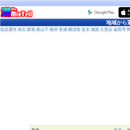
地域から
塩浜運河
末広
新港
新山下
根岸
長浦
横須賀
走水
浦賀
久里浜
金田湾
新港
前月
20