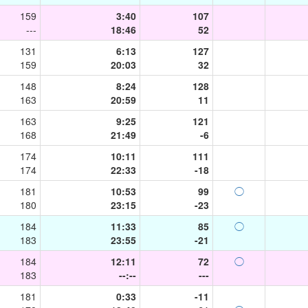
159
3:40
107
---
18:46
52
131
6:13
127
159
20:03
32
148
8:24
128
163
20:59
11
163
9:25
121
168
21:49
-6
174
10:11
111
174
22:33
-18
181
10:53
99
◯
180
23:15
-23
184
11:33
85
◯
183
23:55
-21
184
12:11
72
◯
183
--:--
---
181
0:33
-11