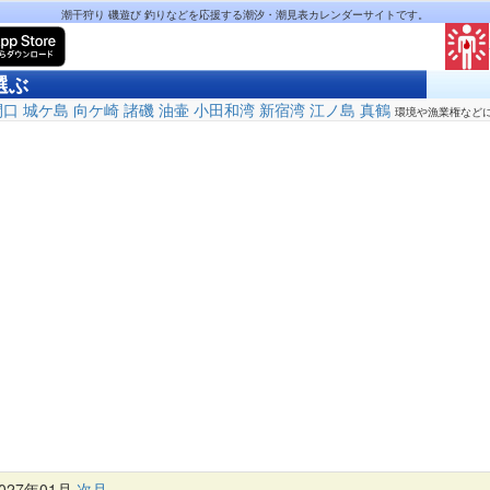
潮干狩り 磯遊び 釣りなどを応援する潮汐・潮見表カレンダーサイトです。
選ぶ
間口
城ケ島
向ケ崎
諸磯
油壷
小田和湾
新宿湾
江ノ島
真鶴
環境や漁業権など
27年01月
次月