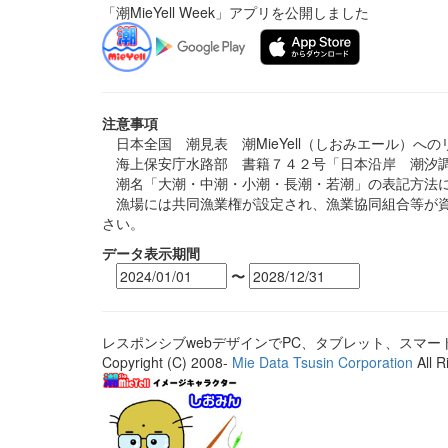
「潮MieYell Week」アプリを公開しました
注意事項
日本全国 潮見表 潮MieYell（しおみエール）へ
海上保安庁水路部 書籍７４２号「日本沿岸 潮汐調
潮名「大潮・中潮・小潮・長潮・若潮」の表記方法に
漁場には共同漁業権が設定され、漁業協同組合等が資
さい。
データ表示期間
〜
レスポンシブwebデザインでPC、タブレット、スマ
Copyright (C) 2008-
Mie Data Tsusin Corporation
All R