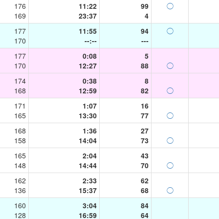
176
11:22
99
◯
169
23:37
4
177
11:55
94
◯
170
--:--
---
177
0:08
5
170
12:27
88
◯
174
0:38
8
168
12:59
82
◯
171
1:07
16
165
13:30
77
◯
168
1:36
27
158
14:04
73
◯
165
2:04
43
148
14:44
70
◯
162
2:33
62
136
15:37
68
◯
160
3:04
84
128
16:59
64