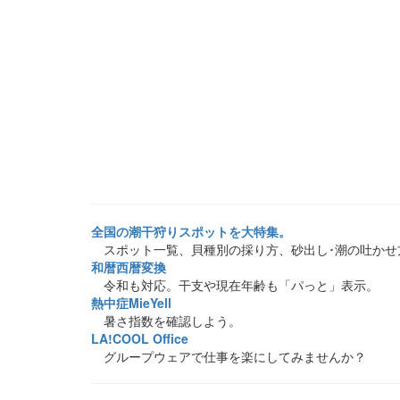
全国の潮干狩りスポットを大特集。
スポット一覧、貝種別の採り方、砂出し･潮の吐かせ
和暦西暦変換
令和も対応。干支や現在年齢も「パっと」表示。
熱中症MieYell
暑さ指数を確認しよう。
LA!COOL Office
グループウェアで仕事を楽にしてみませんか？