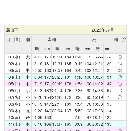
新山下
2026年07月
日（曜）
潮
満潮
干潮
潮干狩
時
cm
時
cm
時
cm
時
cm
01(水)
大
4:43
179
19:01
184
11:46
19
--:--
---
◎
02(木)
中
5:19
181
19:31
185
0:10
104
12:21
20
◎
03(金)
中
5:55
180
19:59
184
0:43
102
12:54
24
◎
04(土)
中
6:34
177
20:25
181
1:18
100
13:27
31
◎
05(日)
中
7:19
171
20:49
178
1:54
96
14:02
42
◎
06(月)
小
8:13
163
21:14
175
2:36
92
14:38
57
◯
07(火)
小
9:20
154
21:43
172
3:28
85
15:19
75
◯
08(水)
小
10:43
147
22:17
169
4:34
76
16:06
95
09(木)
長
12:22
146
23:04
167
5:50
63
17:08
114
10(金)
若
14:09
153
--:--
---
7:04
47
18:44
129
11(土)
中
0:10
166
15:37
165
8:09
30
20:32
133
12(日)
中
1:30
169
16:40
177
9:07
15
21:43
129
◎