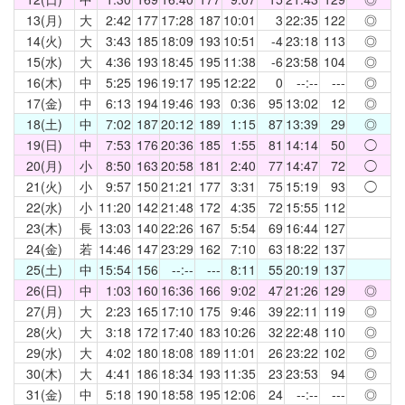
13(月)
大
2:42
177
17:28
187
10:01
3
22:35
122
◎
14(火)
大
3:43
185
18:09
193
10:51
-4
23:18
113
◎
15(水)
大
4:36
193
18:45
195
11:38
-6
23:58
104
◎
16(木)
中
5:25
196
19:17
195
12:22
0
--:--
---
◎
17(金)
中
6:13
194
19:46
193
0:36
95
13:02
12
◎
18(土)
中
7:02
187
20:12
189
1:15
87
13:39
29
◎
19(日)
中
7:53
176
20:36
185
1:55
81
14:14
50
◯
20(月)
小
8:50
163
20:58
181
2:40
77
14:47
72
◯
21(火)
小
9:57
150
21:21
177
3:31
75
15:19
93
◯
22(水)
小
11:20
142
21:48
172
4:35
72
15:55
112
23(木)
長
13:03
140
22:26
167
5:54
69
16:44
127
24(金)
若
14:46
147
23:29
162
7:10
63
18:22
137
25(土)
中
15:54
156
--:--
---
8:11
55
20:19
137
26(日)
中
1:03
160
16:36
166
9:02
47
21:26
129
◎
27(月)
大
2:23
165
17:10
175
9:46
39
22:11
119
◎
28(火)
大
3:18
172
17:40
183
10:26
32
22:48
110
◎
29(水)
大
4:02
180
18:08
189
11:01
26
23:22
102
◎
30(木)
大
4:41
186
18:34
193
11:35
23
23:53
94
◎
31(金)
中
5:18
190
18:58
195
12:06
24
--:--
---
◎