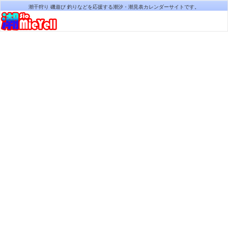
潮干狩り 磯遊び 釣りなどを応援する潮汐・潮見表カレンダーサイトです。