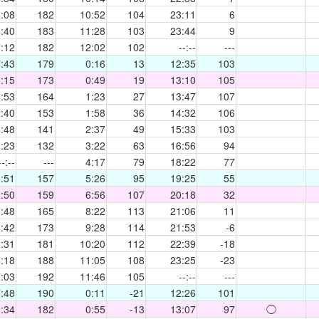
:08
182
10:52
104
23:11
6
:40
183
11:28
103
23:44
9
:12
182
12:02
102
--:--
---
:43
179
0:16
13
12:35
103
:15
173
0:49
19
13:10
105
:53
164
1:23
27
13:47
107
:40
153
1:58
36
14:32
106
:48
141
2:37
49
15:33
103
:23
132
3:22
63
16:56
94
--:--
---
4:17
79
18:22
77
:51
157
5:26
95
19:25
55
:50
159
6:56
107
20:18
32
:48
165
8:22
113
21:06
11
:42
173
9:28
114
21:53
-6
:31
181
10:20
112
22:39
-18
:18
188
11:05
108
23:25
-23
:03
192
11:46
105
--:--
---
:48
190
0:11
-21
12:26
101
:34
182
0:55
-13
13:07
97
◯