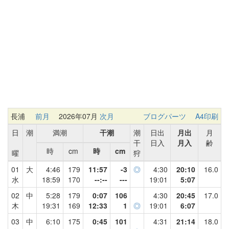
長浦
前月
2026年07月
次月
ブログパーツ
A4印刷
日
潮
満潮
干潮
潮
日出
月出
月
干
日入
月入
齢
時
cm
時
cm
曜
狩
01
大
4:46
179
11:57
-3
◎
4:30
20:10
16.0
水
18:59
170
--:--
---
19:01
5:07
02
中
5:28
179
0:07
106
4:30
20:45
17.0
木
19:31
169
12:33
1
◎
19:01
6:07
03
中
6:10
175
0:45
101
4:31
21:14
18.0