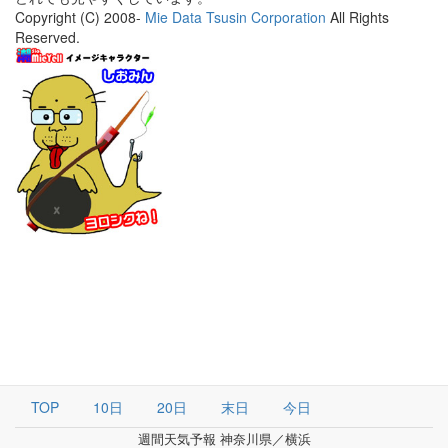
Copyright (C) 2008-
Mie Data Tsusin Corporation
All Rights
Reserved.
TOP
10日
20日
末日
今日
週間天気予報 神奈川県／横浜