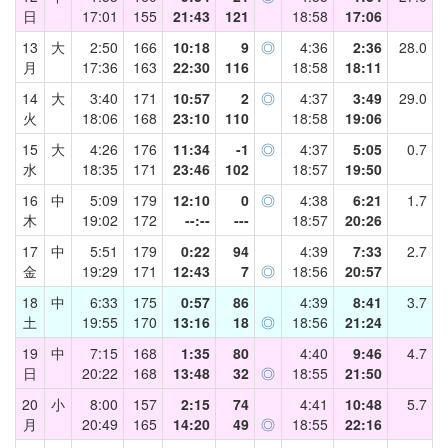
日
17:01
155
21:43
121
18:58
17:06
13
大
2:50
166
10:18
9
◎
4:36
2:36
28.0
月
17:36
163
22:30
116
18:58
18:11
14
大
3:40
171
10:57
2
◎
4:37
3:49
29.0
火
18:06
168
23:10
110
18:58
19:06
15
大
4:26
176
11:34
-1
◎
4:37
5:05
0.7
水
18:35
171
23:46
102
18:57
19:50
16
中
5:09
179
12:10
0
◎
4:38
6:21
1.7
木
19:02
172
--:--
---
18:57
20:26
17
中
5:51
179
0:22
94
4:39
7:33
2.7
金
19:29
171
12:43
7
◎
18:56
20:57
18
中
6:33
175
0:57
86
4:39
8:41
3.7
土
19:55
170
13:16
18
◎
18:56
21:24
19
中
7:15
168
1:35
80
4:40
9:46
4.7
日
20:22
168
13:48
32
◎
18:55
21:50
20
小
8:00
157
2:15
74
4:41
10:48
5.7
月
20:49
165
14:20
49
◎
18:55
22:16