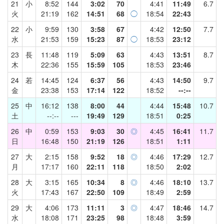
21
小
8:52
144
3:02
70
4:41
11:49
6.7
火
21:19
162
14:51
68
◯
18:54
22:43
22
小
9:59
130
3:58
67
4:42
12:50
7.7
水
21:53
159
15:23
87
◯
18:53
23:12
23
長
11:48
119
5:09
63
4:43
13:51
8.7
木
22:36
155
15:59
105
18:53
23:46
24
若
14:45
124
6:37
56
4:43
14:50
9.7
金
23:38
153
17:14
122
18:52
--:--
25
中
16:12
138
8:00
44
4:44
15:48
10.7
土
--:--
---
19:49
129
18:51
0:25
26
中
0:59
153
9:03
30
◎
4:45
16:41
11.7
日
16:48
150
21:19
126
18:51
1:11
27
大
2:15
158
9:52
18
◎
4:46
17:29
12.7
月
17:17
160
22:11
118
18:50
2:02
28
大
3:15
165
10:34
8
◎
4:46
18:10
13.7
火
17:43
167
22:50
109
18:49
2:59
29
大
4:06
173
11:11
3
◎
4:47
18:46
14.7
水
18:08
171
23:25
98
18:48
3:59