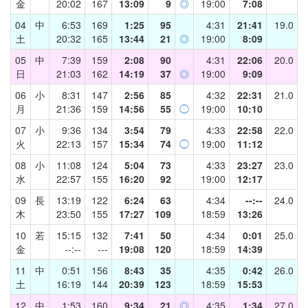
金
20:02
167
13:09
9
◎
19:00
7:08
04
中
6:53
169
1:25
95
4:31
21:41
19.0
土
20:32
165
13:44
21
◎
19:00
8:09
05
中
7:39
159
2:08
90
4:31
22:06
20.0
日
21:03
162
14:19
37
◎
19:00
9:09
06
小
8:31
147
2:56
85
4:32
22:31
21.0
月
21:36
159
14:56
55
◯
19:00
10:10
07
小
9:36
134
3:54
79
4:33
22:58
22.0
火
22:13
157
15:34
74
◯
19:00
11:12
08
小
11:08
124
5:04
73
4:33
23:27
23.0
水
22:57
155
16:20
92
19:00
12:17
09
長
13:19
122
6:24
63
4:34
--:--
24.0
木
23:50
155
17:27
109
18:59
13:26
10
若
15:15
132
7:41
50
4:34
0:01
25.0
金
--:--
---
19:08
120
18:59
14:39
11
中
0:51
156
8:43
35
4:35
0:42
26.0
土
16:19
144
20:39
123
18:59
15:53
12
中
1:53
160
9:34
21
◎
4:35
1:34
27.0