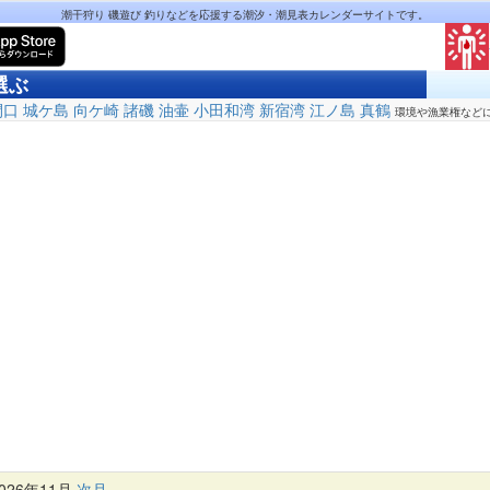
潮干狩り 磯遊び 釣りなどを応援する潮汐・潮見表カレンダーサイトです。
選ぶ
間口
城ケ島
向ケ崎
諸磯
油壷
小田和湾
新宿湾
江ノ島
真鶴
環境や漁業権など
26年11月
次月