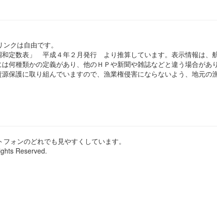
のリンクは自由です。
和定数表」 平成４年２月発行 より推算しています。表示情報は、
は何種類かの定義があり、他のＨＰや新聞や雑誌などと違う場合があ
源保護に取り組んでいますので、漁業権侵害にならないよう、地元の漁
ートフォンのどれでも見やすくしています。
ights Reserved.