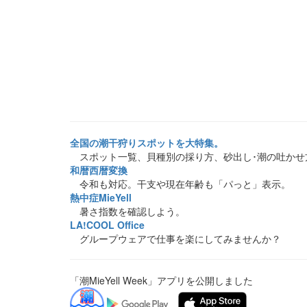
全国の潮干狩りスポットを大特集。
スポット一覧、貝種別の採り方、砂出し･潮の吐かせ
和暦西暦変換
令和も対応。干支や現在年齢も「パっと」表示。
熱中症MieYell
暑さ指数を確認しよう。
LA!COOL Office
グループウェアで仕事を楽にしてみませんか？
「潮MieYell Week」アプリを公開しました