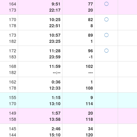
164
9:51
77
◯
173
22:17
20
170
10:25
82
◯
178
22:51
8
173
10:57
89
◯
182
23:25
1
172
11:28
96
◯
183
23:59
-1
168
11:59
102
182
--:--
---
162
0:36
1
178
12:33
108
155
1:15
9
170
13:10
114
149
1:57
20
158
13:58
118
145
2:46
34
144
15:10
120