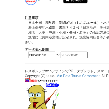
注意事項
日本全国 潮見表 潮MieYell（しおみエール）へ
海上保安庁水路部 書籍７４２号「日本沿岸 潮汐調
潮名「大潮・中潮・小潮・長潮・若潮」の表記方法に
漁場には共同漁業権が設定され、漁業協同組合等が資
さい。
データ表示期間
〜
レスポンシブwebデザインでPC、タブレット、スマ
Copyright (C) 2008-
Mie Data Tsusin Corporation
All R