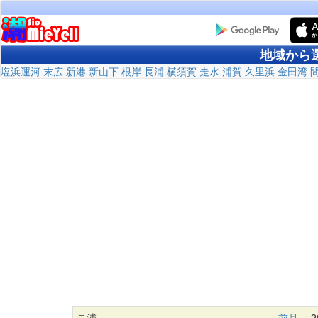
地域から
塩浜運河
末広
新港
新山下
根岸
長浦
横須賀
走水
浦賀
久里浜
金田湾
長浦
前月
20