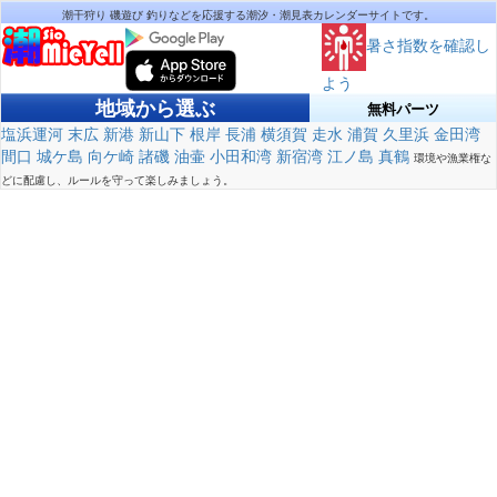
潮干狩り 磯遊び 釣りなどを応援する潮汐・潮見表カレンダーサイトです。
暑さ指数を確認し
よう
地域から選ぶ
無料パーツ
塩浜運河
末広
新港
新山下
根岸
長浦
横須賀
走水
浦賀
久里浜
金田湾
間口
城ケ島
向ケ崎
諸磯
油壷
小田和湾
新宿湾
江ノ島
真鶴
環境や漁業権な
どに配慮し、ルールを守って楽しみましょう。