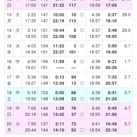
日
17:00
141
21:32
117
18:58
17:05
13
大
2:22
147
10:02
10
◎
4:36
2:37
28.0
月
17:35
147
22:19
113
18:57
18:10
14
大
3:14
151
10:44
5
◎
4:37
3:49
29.0
火
18:05
150
22:59
108
18:57
19:05
15
大
4:03
154
11:22
3
◎
4:37
5:05
0.7
水
18:34
151
23:37
101
18:57
19:50
16
中
4:50
156
11:59
6
◎
4:38
6:21
1.7
木
19:01
151
--:--
---
18:56
20:26
17
中
5:34
156
0:13
94
4:39
7:33
2.7
金
19:27
149
12:34
13
◎
18:56
20:57
18
中
6:19
152
0:50
86
4:39
8:41
3.7
土
19:52
148
13:09
23
◎
18:55
21:24
19
中
7:06
146
1:29
79
4:40
9:45
4.7
日
20:18
146
13:42
37
◎
18:55
21:50
20
小
7:56
137
2:11
72
4:41
10:48
5.7
月
20:44
144
14:15
52
◯
18:54
22:16