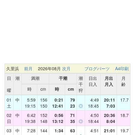
久里浜
前月
2026年08月
次月
ブログパーツ
A4印刷
日
潮
満潮
干潮
潮
日出
月出
月
干
日入
月入
齢
時
cm
時
cm
曜
狩
01
中
5:59
156
0:21
79
4:49
20:11
17.7
土
19:15
150
12:41
23
◎
18:45
7:03
02
中
6:42
152
0:56
71
4:50
20:36
18.7
日
19:38
148
13:12
35
◎
18:44
8:04
03
中
7:28
144
1:34
63
4:51
21:01
19.7