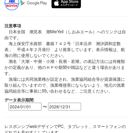
注意事項
日本全国 潮見表 潮MieYell（しおみエール）へのリンクは自
由です。
海上保安庁水路部 書籍７４２号「日本沿岸 潮汐調和定数
表」 平成４年２月発行 より推算しています。表示情報は、航
海の用に使用しないでください。
潮名「大潮・中潮・小潮・長潮・若潮」の表記方法には何種類
かの定義があり、他のＨＰや新聞や雑誌などと違う場合がありま
す。
漁場には共同漁業権が設定され、漁業協同組合等が資源保護に
取り組んでいますので、漁業権侵害にならないよう、地元の漁業
協同組合等に事前に問い合わせるなど、ご注意ください。
データ表示期間
〜
レスポンシブwebデザインでPC、タブレット、スマートフォンの
どれでも見やすくしています。