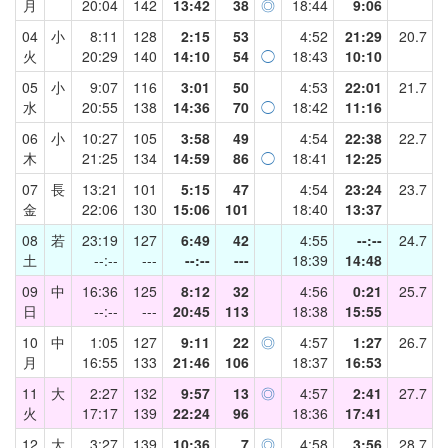
月
20:04
142
13:42
38
◎
18:44
9:06
04
小
8:11
128
2:15
53
4:52
21:29
20.7
火
20:29
140
14:10
54
◯
18:43
10:10
05
小
9:07
116
3:01
50
4:53
22:01
21.7
水
20:55
138
14:36
70
◯
18:42
11:16
06
小
10:27
105
3:58
49
4:54
22:38
22.7
木
21:25
134
14:59
86
◯
18:41
12:25
07
長
13:21
101
5:15
47
4:54
23:24
23.7
金
22:06
130
15:06
101
18:40
13:37
08
若
23:19
127
6:49
42
4:55
--:--
24.7
土
--:--
---
--:--
---
18:39
14:48
09
中
16:36
125
8:12
32
4:56
0:21
25.7
日
--:--
---
20:45
113
18:38
15:55
10
中
1:05
127
9:11
22
◎
4:57
1:27
26.7
月
16:55
133
21:46
106
18:37
16:53
11
大
2:27
132
9:57
13
◎
4:57
2:41
27.7
火
17:17
139
22:24
96
18:36
17:41
12
大
3:27
139
10:36
7
◎
4:58
3:56
28.7