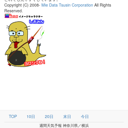
Copyright (C) 2008-
Mie Data Tsusin Corporation
All Rights
Reserved.
TOP
10日
20日
末日
今日
週間天気予報 神奈川県／横浜