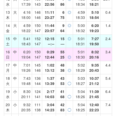
水
17:39
143
22:56
86
18:34
18:21
13
大
4:16
146
11:11
6
◎
4:59
5:10
0.4
木
18:00
146
23:27
75
18:33
18:54
14
大
4:59
150
11:44
9
◎
5:00
6:20
1.4
金
18:22
147
23:57
64
18:32
19:23
15
中
5:41
152
12:15
15
◎
5:01
7:27
2.4
土
18:43
147
--:--
---
18:31
19:50
16
中
6:20
150
0:29
55
5:01
8:32
3.4
日
19:04
147
12:44
25
◎
18:30
20:16
17
中
7:01
145
1:02
48
5:02
9:35
4.4
月
19:26
146
13:12
38
◎
18:29
20:43
18
中
7:43
136
1:37
43
5:03
10:37
5.4
火
19:48
144
13:39
53
◯
18:27
21:12
19
小
8:30
124
2:17
41
5:04
11:39
6.4
水
20:11
141
14:03
68
◯
18:26
21:45
20
小
9:32
111
3:04
42
5:04
12:40
7.4
木
20:35
138
14:23
83
◯
18:25
22:23