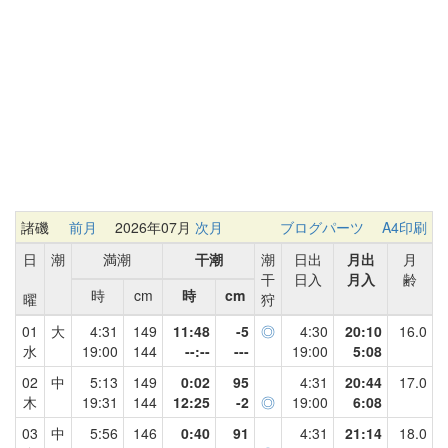
諸磯
前月
2026年07月
次月
ブログパーツ
A4印刷
日
潮
満潮
干潮
潮
日出
月出
月
干
日入
月入
齢
時
cm
時
cm
曜
狩
01
大
4:31
149
11:48
-5
◎
4:30
20:10
16.0
水
19:00
144
--:--
---
19:00
5:08
02
中
5:13
149
0:02
95
4:31
20:44
17.0
木
19:31
144
12:25
-2
◎
19:00
6:08
03
中
5:56
146
0:40
91
4:31
21:14
18.0