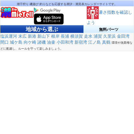
潮干狩り 磯遊び 釣りなどを応援する潮汐・潮見表カレンダーサイトです。
暑さ指数を確認し
よう
地域から選ぶ
無料パーツ
塩浜運河
末広
新港
新山下
根岸
長浦
横須賀
走水
浦賀
久里浜
金田湾
間口
城ケ島
向ケ崎
諸磯
油壷
小田和湾
新宿湾
江ノ島
真鶴
環境や漁業権な
どに配慮し、ルールを守って楽しみましょう。