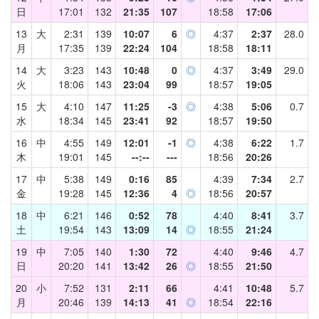
日
17:01
132
21:35
107
18:58
17:06
13
大
2:31
139
10:07
6
◎
4:37
2:37
28.0
月
17:35
139
22:24
104
18:58
18:11
14
大
3:23
143
10:48
0
◎
4:37
3:49
29.0
火
18:06
143
23:04
99
18:57
19:05
15
大
4:10
147
11:25
-3
◎
4:38
5:06
0.7
水
18:34
145
23:41
92
18:57
19:50
16
中
4:55
149
12:01
-1
◎
4:38
6:22
1.7
木
19:01
145
--:--
---
18:56
20:26
17
中
5:38
149
0:16
85
4:39
7:34
2.7
金
19:28
145
12:36
4
◎
18:56
20:57
18
中
6:21
146
0:52
78
4:40
8:41
3.7
土
19:54
143
13:09
14
◎
18:55
21:24
19
中
7:05
140
1:30
72
4:40
9:46
4.7
日
20:20
141
13:42
26
◎
18:55
21:50
20
小
7:52
131
2:11
66
4:41
10:48
5.7
月
20:46
139
14:13
41
◎
18:54
22:16