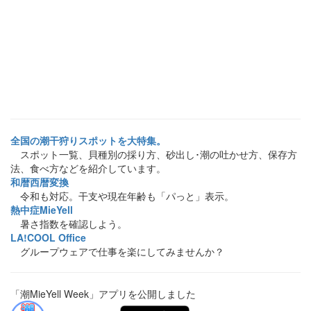
全国の潮干狩りスポットを大特集。
スポット一覧、貝種別の採り方、砂出し･潮の吐かせ方、保存方
法、食べ方などを紹介しています。
和暦西暦変換
令和も対応。干支や現在年齢も「パっと」表示。
熱中症MieYell
暑さ指数を確認しよう。
LA!COOL Office
グループウェアで仕事を楽にしてみませんか？
「潮MieYell Week」アプリを公開しました