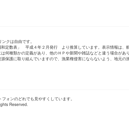
のリンクは自由です。
和定数表」 平成４年２月発行 より推算しています。表示情報は、
は何種類かの定義があり、他のＨＰや新聞や雑誌などと違う場合があ
源保護に取り組んでいますので、漁業権侵害にならないよう、地元の漁
ートフォンのどれでも見やすくしています。
ights Reserved.