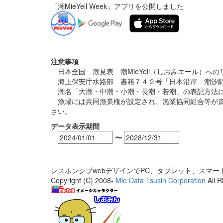
「潮MieYell Week」アプリを公開しました
注意事項
日本全国 潮見表 潮MieYell（しおみエール）へ
海上保安庁水路部 書籍７４２号「日本沿岸 潮汐調
潮名「大潮・中潮・小潮・長潮・若潮」の表記方法に
漁場には共同漁業権が設定され、漁業協同組合等が資
さい。
データ表示期間
〜
レスポンシブwebデザインでPC、タブレット、スマ
Copyright (C) 2008-
Mie Data Tsusin Corporation
All R