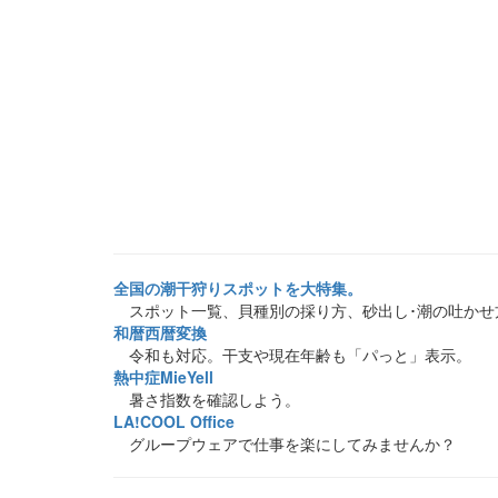
全国の潮干狩りスポットを大特集。
スポット一覧、貝種別の採り方、砂出し･潮の吐かせ
和暦西暦変換
令和も対応。干支や現在年齢も「パっと」表示。
熱中症MieYell
暑さ指数を確認しよう。
LA!COOL Office
グループウェアで仕事を楽にしてみませんか？