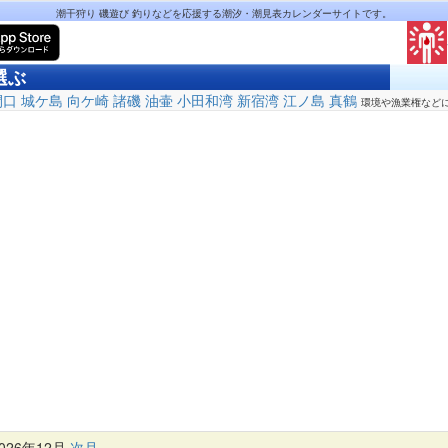
潮干狩り 磯遊び 釣りなどを応援する潮汐・潮見表カレンダーサイトです。
選ぶ
間口
城ケ島
向ケ崎
諸磯
油壷
小田和湾
新宿湾
江ノ島
真鶴
環境や漁業権など
26年12月
次月