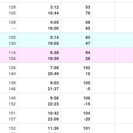
128
3:12
53
105
16:44
79
128
4:05
68
---
18:00
65
105
5:14
83
130
19:05
47
114
6:38
94
134
19:59
28
126
7:58
102
140
20:49
10
138
9:03
105
146
21:37
-5
146
9:56
106
152
22:23
-15
151
10:42
104
157
23:09
-20
152
11:26
101