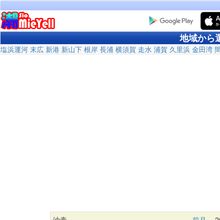
地域から
塩浜運河
末広
新港
新山下
根岸
長浦
横須賀
走水
浦賀
久里浜
金田湾
油壷
前月
20