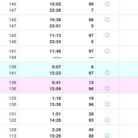
140
10:02
99
◯
147
22:28
7
142
10:38
98
◯
147
23:01
5
142
11:13
97
◯
146
23:34
5
141
11:48
97
◯
144
--:--
---
139
0:07
8
141
12:23
97
◯
136
0:41
13
136
12:59
96
◯
133
1:16
19
130
13:39
96
◯
131
1:51
28
122
14:28
93
◯
129
2:29
40
113
15:29
88
◯