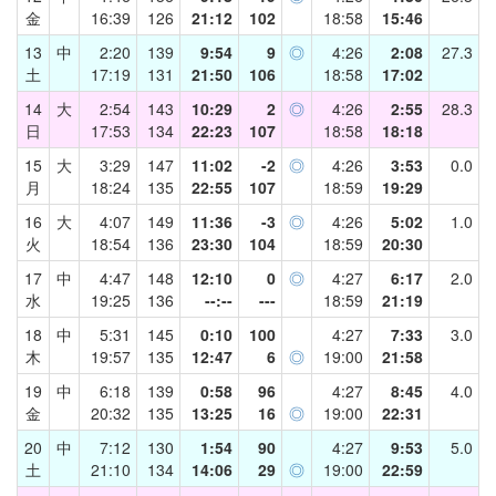
金
16:39
126
21:12
102
18:58
15:46
13
中
2:20
139
9:54
9
◎
4:26
2:08
27.3
土
17:19
131
21:50
106
18:58
17:02
14
大
2:54
143
10:29
2
◎
4:26
2:55
28.3
日
17:53
134
22:23
107
18:58
18:18
15
大
3:29
147
11:02
-2
◎
4:26
3:53
0.0
月
18:24
135
22:55
107
18:59
19:29
16
大
4:07
149
11:36
-3
◎
4:26
5:02
1.0
火
18:54
136
23:30
104
18:59
20:30
17
中
4:47
148
12:10
0
◎
4:27
6:17
2.0
水
19:25
136
--:--
---
18:59
21:19
18
中
5:31
145
0:10
100
4:27
7:33
3.0
木
19:57
135
12:47
6
◎
19:00
21:58
19
中
6:18
139
0:58
96
4:27
8:45
4.0
金
20:32
135
13:25
16
◎
19:00
22:31
20
中
7:12
130
1:54
90
4:27
9:53
5.0
土
21:10
134
14:06
29
◎
19:00
22:59