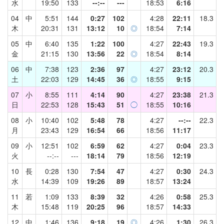
水
19:50
133
--:--
---
18:53
6:16
04
中
5:51
144
0:27
102
4:28
22:11
18.3
木
20:31
131
13:12
10
◎
18:54
7:14
05
中
6:40
135
1:22
100
4:27
22:43
19.3
金
21:15
130
13:56
22
◎
18:54
8:14
06
中
7:38
123
2:36
97
4:27
23:12
20.3
土
22:03
129
14:45
36
◎
18:55
9:15
07
小
8:55
111
4:14
90
4:27
23:38
21.3
日
22:53
128
15:43
51
◯
18:55
10:16
08
小
10:40
102
5:48
78
4:27
--:--
22.3
月
23:43
129
16:54
66
18:56
11:17
09
小
12:51
102
6:59
62
4:27
0:04
23.3
火
--:--
---
18:14
79
18:56
12:19
10
長
0:28
130
7:54
47
4:27
0:30
24.3
水
14:39
109
19:26
89
18:57
13:24
11
若
1:09
133
8:39
32
4:26
0:58
25.3
木
15:48
119
20:25
96
18:57
14:33
12
中
1:46
136
9:18
19
◎
4:26
1:30
26.3