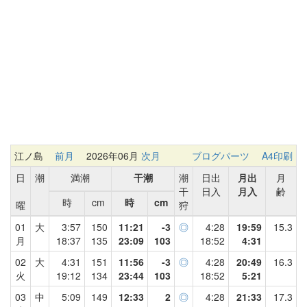
江ノ島
前月
2026年06月
次月
ブログパーツ
A4印刷
日
潮
満潮
干潮
潮
日出
月出
月
干
日入
月入
齢
時
cm
時
cm
曜
狩
01
大
3:57
150
11:21
-3
◎
4:28
19:59
15.3
月
18:37
135
23:09
103
18:52
4:31
02
大
4:31
151
11:56
-3
◎
4:28
20:49
16.3
火
19:12
134
23:44
103
18:52
5:21
03
中
5:09
149
12:33
2
◎
4:28
21:33
17.3