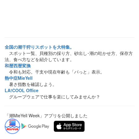
全国の潮干狩りスポットを大特集。
スポット一覧、貝種別の採り方、砂出し･潮の吐かせ方、保存方
法、食べ方などを紹介しています。
和暦西暦変換
令和も対応。干支や現在年齢も「パっと」表示。
熱中症MieYell
暑さ指数を確認しよう。
LA!COOL Office
グループウェアで仕事を楽にしてみませんか？
「潮MieYell Week」アプリを公開しました