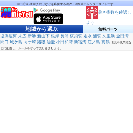
潮干狩り 磯遊び 釣りなどを応援する潮汐・潮見表カレンダーサイトです。
暑さ指数を確認し
よう
地域から選ぶ
無料パーツ
塩浜運河
末広
新港
新山下
根岸
長浦
横須賀
走水
浦賀
久里浜
金田湾
間口
城ケ島
向ケ崎
諸磯
油壷
小田和湾
新宿湾
江ノ島
真鶴
環境や漁業権な
どに配慮し、ルールを守って楽しみましょう。