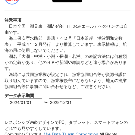
注意事項
日本全国 潮見表 潮MieYell（しおみエール）へのリンクは自
由です。
海上保安庁水路部 書籍７４２号「日本沿岸 潮汐調和定数
表」 平成４年２月発行 より推算しています。表示情報は、航
海の用に使用しないでください。
潮名「大潮・中潮・小潮・長潮・若潮」の表記方法には何種類
かの定義があり、他のＨＰや新聞や雑誌などと違う場合がありま
す。
漁場には共同漁業権が設定され、漁業協同組合等が資源保護に
取り組んでいますので、漁業権侵害にならないよう、地元の漁業
協同組合等に事前に問い合わせるなど、ご注意ください。
データ表示期間
〜
レスポンシブwebデザインでPC、タブレット、スマートフォンの
どれでも見やすくしています。
Copyright (C) 2008-
Mie Data Tsusin Corporation
All Rights