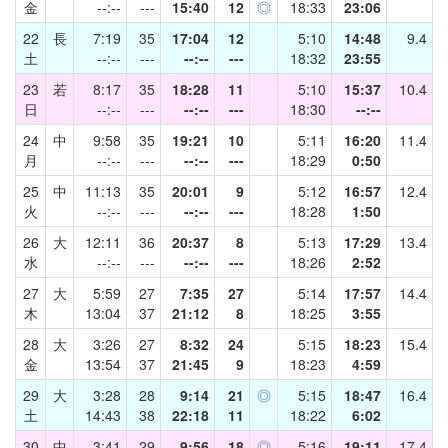
金
--:--
---
15:40
12
◎
18:33
23:06
22
長
7:19
35
17:04
12
5:10
14:48
9.4
土
--:--
---
--:--
---
18:32
23:55
23
若
8:17
35
18:28
11
5:10
15:37
10.4
日
--:--
---
--:--
---
18:30
--:--
24
中
9:58
35
19:21
10
5:11
16:20
11.4
月
--:--
---
--:--
---
18:29
0:50
25
中
11:13
35
20:01
9
5:12
16:57
12.4
火
--:--
---
--:--
---
18:28
1:50
26
大
12:11
36
20:37
8
5:13
17:29
13.4
水
--:--
---
--:--
---
18:26
2:52
27
大
5:59
27
7:35
27
5:14
17:57
14.4
木
13:04
37
21:12
8
18:25
3:55
28
大
3:26
27
8:32
24
5:15
18:23
15.4
金
13:54
37
21:45
9
18:23
4:59
29
大
3:28
28
9:14
21
◎
5:15
18:47
16.4
土
14:43
38
22:18
11
18:22
6:02
30
中
3:41
29
9:56
18
◎
5:16
19:11
17.4