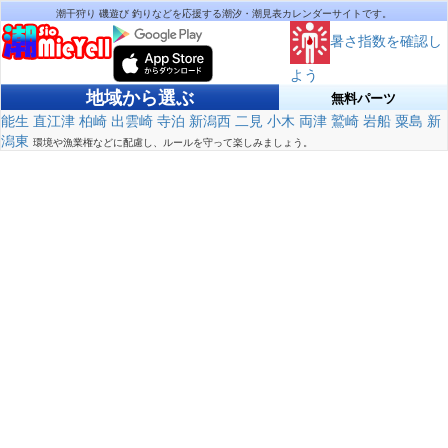
潮干狩り 磯遊び 釣りなどを応援する潮汐・潮見表カレンダーサイトです。
暑さ指数を確認し
よう
地域から選ぶ
無料パーツ
能生
直江津
柏崎
出雲崎
寺泊
新潟西
二見
小木
両津
鷲崎
岩船
粟島
新
潟東
環境や漁業権などに配慮し、ルールを守って楽しみましょう。