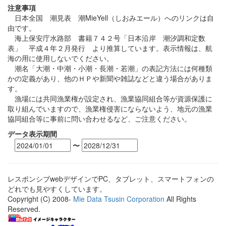
注意事項
日本全国 潮見表 潮MieYell（しおみエール）へのリンクは自
由です。
海上保安庁水路部 書籍７４２号「日本沿岸 潮汐調和定数
表」 平成４年２月発行 より推算しています。表示情報は、航
海の用に使用しないでください。
潮名「大潮・中潮・小潮・長潮・若潮」の表記方法には何種類
かの定義があり、他のＨＰや新聞や雑誌などと違う場合がありま
す。
漁場には共同漁業権が設定され、漁業協同組合等が資源保護に
取り組んでいますので、漁業権侵害にならないよう、地元の漁業
協同組合等に事前に問い合わせるなど、ご注意ください。
データ表示期間
〜
レスポンシブwebデザインでPC、タブレット、スマートフォンの
どれでも見やすくしています。
Copyright (C) 2008-
Mie Data Tsusin Corporation
All Rights
Reserved.