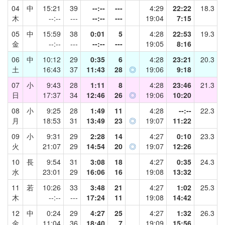
04
中
15:21
39
--:--
---
4:29
22:22
18.3
木
--:--
---
--:--
---
19:04
7:15
05
中
15:59
38
0:01
5
4:28
22:53
19.3
金
--:--
---
--:--
---
19:05
8:16
06
中
10:12
29
0:35
6
4:28
23:21
20.3
土
16:43
37
11:43
28
◎
19:06
9:18
07
小
9:43
28
1:11
8
4:28
23:46
21.3
日
17:37
34
12:46
26
◎
19:06
10:20
08
小
9:25
28
1:49
11
4:28
--:--
22.3
月
18:53
31
13:49
23
◎
19:07
11:22
09
小
9:31
29
2:28
14
4:27
0:10
23.3
火
21:07
29
14:54
20
◎
19:07
12:26
10
長
9:54
31
3:08
18
4:27
0:35
24.3
水
23:01
29
16:06
16
19:08
13:32
11
若
10:26
33
3:48
21
4:27
1:02
25.3
木
--:--
---
17:24
11
19:08
14:42
12
中
0:24
29
4:27
25
4:27
1:32
26.3
金
11:04
36
18:40
7
19:09
15:56