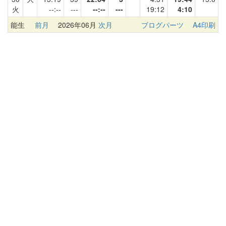
火
--:--
---
--:--
---
19:12
4:10
能生
前月
2026年06月
次月
ブログパーツ
A4印刷