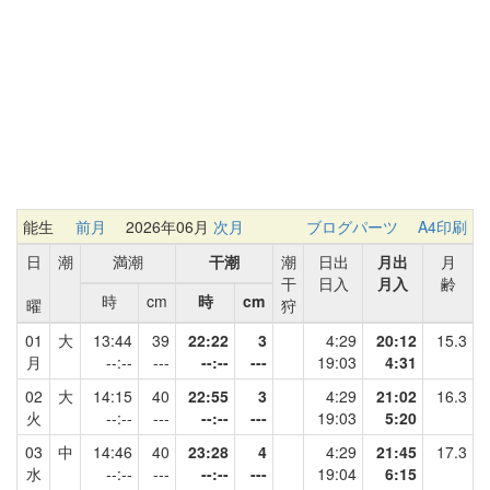
能生
前月
2026年06月
次月
ブログパーツ
A4印刷
日
潮
満潮
干潮
潮
日出
月出
月
干
日入
月入
齢
時
cm
時
cm
曜
狩
01
大
13:44
39
22:22
3
4:29
20:12
15.3
月
--:--
---
--:--
---
19:03
4:31
02
大
14:15
40
22:55
3
4:29
21:02
16.3
火
--:--
---
--:--
---
19:03
5:20
03
中
14:46
40
23:28
4
4:29
21:45
17.3
水
--:--
---
--:--
---
19:04
6:15