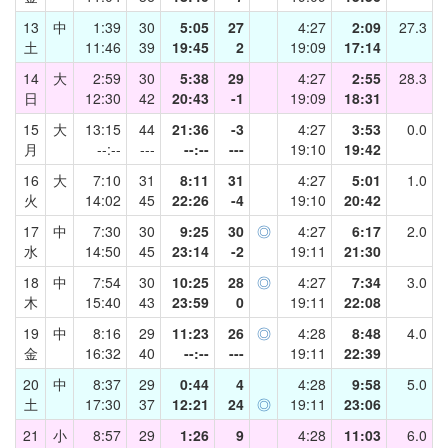
13
中
1:39
30
5:05
27
4:27
2:09
27.3
土
11:46
39
19:45
2
19:09
17:14
14
大
2:59
30
5:38
29
4:27
2:55
28.3
日
12:30
42
20:43
-1
19:09
18:31
15
大
13:15
44
21:36
-3
4:27
3:53
0.0
月
--:--
---
--:--
---
19:10
19:42
16
大
7:10
31
8:11
31
4:27
5:01
1.0
火
14:02
45
22:26
-4
19:10
20:42
17
中
7:30
30
9:25
30
◎
4:27
6:17
2.0
水
14:50
45
23:14
-2
19:11
21:30
18
中
7:54
30
10:25
28
◎
4:27
7:34
3.0
木
15:40
43
23:59
0
19:11
22:08
19
中
8:16
29
11:23
26
◎
4:28
8:48
4.0
金
16:32
40
--:--
---
19:11
22:39
20
中
8:37
29
0:44
4
4:28
9:58
5.0
土
17:30
37
12:21
24
◎
19:11
23:06
21
小
8:57
29
1:26
9
4:28
11:03
6.0