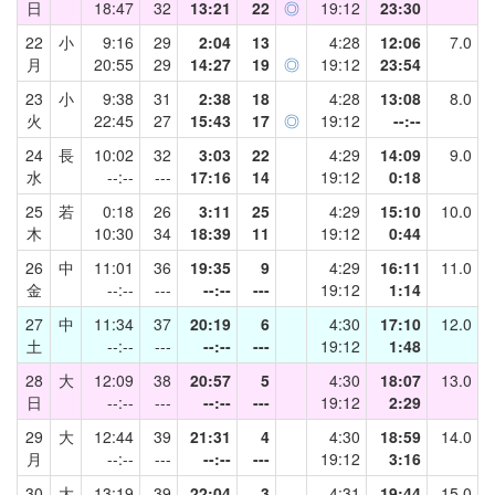
日
18:47
32
13:21
22
◎
19:12
23:30
22
小
9:16
29
2:04
13
4:28
12:06
7.0
月
20:55
29
14:27
19
◎
19:12
23:54
23
小
9:38
31
2:38
18
4:28
13:08
8.0
火
22:45
27
15:43
17
◎
19:12
--:--
24
長
10:02
32
3:03
22
4:29
14:09
9.0
水
--:--
---
17:16
14
19:12
0:18
25
若
0:18
26
3:11
25
4:29
15:10
10.0
木
10:30
34
18:39
11
19:12
0:44
26
中
11:01
36
19:35
9
4:29
16:11
11.0
金
--:--
---
--:--
---
19:12
1:14
27
中
11:34
37
20:19
6
4:30
17:10
12.0
土
--:--
---
--:--
---
19:12
1:48
28
大
12:09
38
20:57
5
4:30
18:07
13.0
日
--:--
---
--:--
---
19:12
2:29
29
大
12:44
39
21:31
4
4:30
18:59
14.0
月
--:--
---
--:--
---
19:12
3:16
30
大
13:19
39
22:04
3
4:31
19:44
15.0