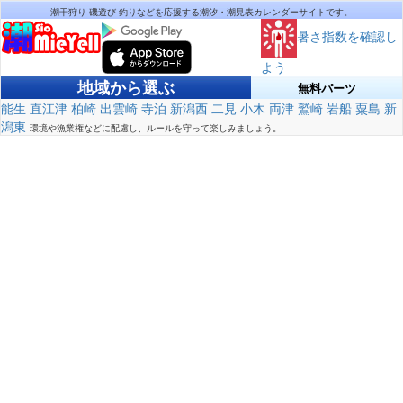
潮干狩り 磯遊び 釣りなどを応援する潮汐・潮見表カレンダーサイトです。
暑さ指数を確認し
よう
地域から選ぶ
無料パーツ
能生
直江津
柏崎
出雲崎
寺泊
新潟西
二見
小木
両津
鷲崎
岩船
粟島
新
潟東
環境や漁業権などに配慮し、ルールを守って楽しみましょう。