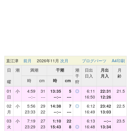
直江津
前月
2026年11月
次月
ブログパーツ
A4印刷
日
潮
満潮
干潮
潮
日出
月出
月
干
日入
月入
齢
時
cm
時
cm
曜
狩
01
小
4:59
31
13:35
5
◎
6:11
22:31
21.5
日
--:--
---
--:--
---
16:50
12:26
02
小
5:56
29
14:38
7
◎
6:12
23:42
22.5
月
23:33
22
--:--
---
16:49
13:03
03
小
7:19
27
1:10
22
6:13
--:--
23.5
火
23:29
23
15:43
8
◎
16:48
13:34