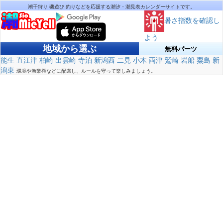
潮干狩り 磯遊び 釣りなどを応援する潮汐・潮見表カレンダーサイトです。
暑さ指数を確認し
よう
地域から選ぶ
無料パーツ
能生
直江津
柏崎
出雲崎
寺泊
新潟西
二見
小木
両津
鷲崎
岩船
粟島
新
潟東
環境や漁業権などに配慮し、ルールを守って楽しみましょう。