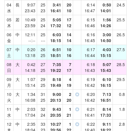
04
長
9:07
25
3:41
20
6:14
0:50
24.5
水
23:43
23
16:41
10
16:47
14:01
05
若
10:49
25
5:05
17
6:15
1:56
25.5
木
23:59
24
17:32
12
16:46
14:26
06
中
12:11
25
6:03
14
6:16
3:00
26.5
金
--:--
---
18:15
14
16:45
14:50
07
中
0:20
26
6:51
10
6:17
4:03
27.5
土
13:18
25
18:51
16
16:44
15:15
08
大
0:42
27
7:35
7
6:18
5:07
28.5
日
14:18
25
19:22
17
16:43
15:43
09
大
1:07
29
8:18
4
6:19
6:10
29.5
月
15:14
25
19:49
19
16:42
16:15
10
大
1:34
31
9:00
2
◎
6:20
7:13
0.8
火
16:08
25
20:13
20
16:42
16:51
11
中
2:03
32
9:43
1
◎
6:21
8:14
1.8
水
17:04
24
20:35
21
16:41
17:33
12
中
2:35
33
10:27
1
◎
6:22
9:11
2.8
木
18:04
23
20:56
22
16:40
18:22