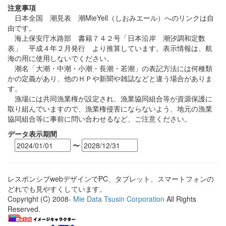
注意事項
日本全国 潮見表 潮MieYell（しおみエール）へのリンクは自
由です。
海上保安庁水路部 書籍７４２号「日本沿岸 潮汐調和定数
表」 平成４年２月発行 より推算しています。表示情報は、航
海の用に使用しないでください。
潮名「大潮・中潮・小潮・長潮・若潮」の表記方法には何種類
かの定義があり、他のＨＰや新聞や雑誌などと違う場合がありま
す。
漁場には共同漁業権が設定され、漁業協同組合等が資源保護に
取り組んでいますので、漁業権侵害にならないよう、地元の漁業
協同組合等に事前に問い合わせるなど、ご注意ください。
データ表示期間
〜
レスポンシブwebデザインでPC、タブレット、スマートフォンの
どれでも見やすくしています。
Copyright (C) 2008-
Mie Data Tsusin Corporation
All Rights
Reserved.