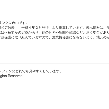
のリンクは自由です。
和定数表」 平成４年２月発行 より推算しています。表示情報は、
は何種類かの定義があり、他のＨＰや新聞や雑誌などと違う場合があ
源保護に取り組んでいますので、漁業権侵害にならないよう、地元の漁
ートフォンのどれでも見やすくしています。
ights Reserved.