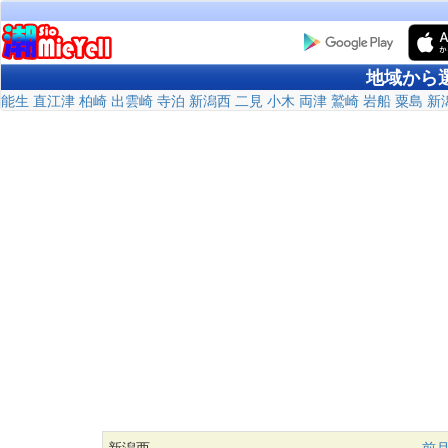
地域から
能生
直江津
柏崎
出雲崎
寺泊
新潟西
二見
小木
両津
鷲崎
岩船
粟島
新
新潟西
前