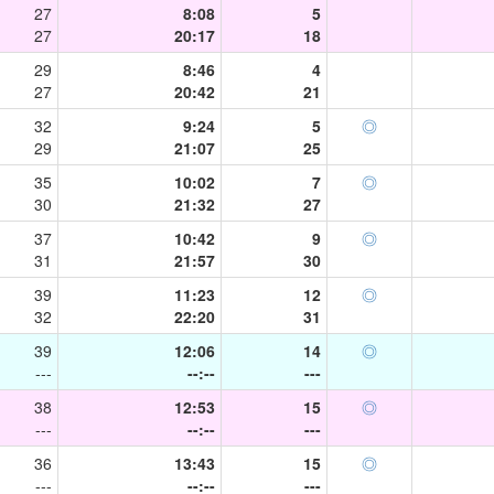
27
8:08
5
27
20:17
18
29
8:46
4
27
20:42
21
32
9:24
5
◎
29
21:07
25
35
10:02
7
◎
30
21:32
27
37
10:42
9
◎
31
21:57
30
39
11:23
12
◎
32
22:20
31
39
12:06
14
◎
---
--:--
---
38
12:53
15
◎
---
--:--
---
36
13:43
15
◎
---
--:--
---