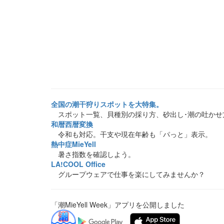
全国の潮干狩りスポットを大特集。
スポット一覧、貝種別の採り方、砂出し･潮の吐かせ
和暦西暦変換
令和も対応。干支や現在年齢も「パっと」表示。
熱中症MieYell
暑さ指数を確認しよう。
LA!COOL Office
グループウェアで仕事を楽にしてみませんか？
「潮MieYell Week」アプリを公開しました