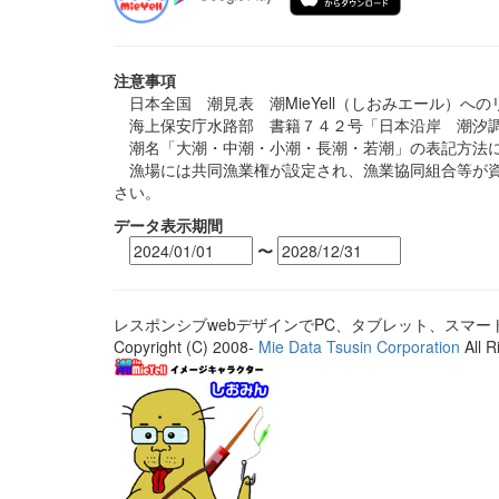
注意事項
日本全国 潮見表 潮MieYell（しおみエール）へ
海上保安庁水路部 書籍７４２号「日本沿岸 潮汐調
潮名「大潮・中潮・小潮・長潮・若潮」の表記方法に
漁場には共同漁業権が設定され、漁業協同組合等が資
さい。
データ表示期間
〜
レスポンシブwebデザインでPC、タブレット、スマ
Copyright (C) 2008-
Mie Data Tsusin Corporation
All R