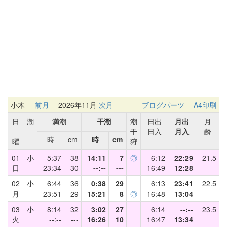
小木
前月
2026年11月
次月
ブログパーツ
A4印刷
日
潮
満潮
干潮
潮
日出
月出
月
干
日入
月入
齢
時
cm
時
cm
曜
狩
01
小
5:37
38
14:11
7
◎
6:12
22:29
21.5
日
23:34
30
--:--
---
16:49
12:28
02
小
6:44
36
0:38
29
6:13
23:41
22.5
月
23:51
29
15:21
8
◎
16:48
13:04
03
小
8:14
32
3:02
27
6:14
--:--
23.5
火
--:--
---
16:26
10
16:47
13:34