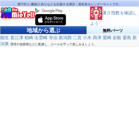
潮干狩り 磯遊び 釣りなどを応援する潮汐・潮見表カレンダーサイトです。
暑さ指数を確認し
よう
地域から選ぶ
無料パーツ
能生
直江津
柏崎
出雲崎
寺泊
新潟西
二見
小木
両津
鷲崎
岩船
粟島
新
潟東
環境や漁業権などに配慮し、ルールを守って楽しみましょう。