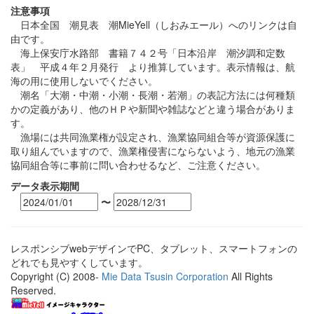
注意事項
日本全国 潮見表 潮MieYell（しおみエール）へのリンクは自
由です。
海上保安庁水路部 書籍７４２号「日本沿岸 潮汐調和定数
表」 平成４年２月発行 より推算しています。表示情報は、航
海の用に使用しないでください。
潮名「大潮・中潮・小潮・長潮・若潮」の表記方法には何種類
かの定義があり、他のＨＰや新聞や雑誌などと違う場合がありま
す。
漁場には共同漁業権が設定され、漁業協同組合等が資源保護に
取り組んでいますので、漁業権侵害にならないよう、地元の漁業
協同組合等に事前に問い合わせるなど、ご注意ください。
データ表示期間
〜
レスポンシブwebデザインでPC、タブレット、スマートフォンの
どれでも見やすくしています。
Copyright (C) 2008-
Mie Data Tsusin Corporation
All Rights
Reserved.