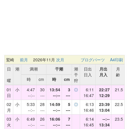
鷲崎
前月
2026年11月
次月
ブログパーツ
A4印刷
日
潮
満潮
干潮
潮
日出
月出
月
干
日入
月入
齢
時
cm
時
cm
曜
狩
01
小
4:47
30
13:54
3
◎
6:11
22:27
21.5
日
--:--
---
--:--
---
16:47
12:29
02
小
5:33
28
14:59
5
◎
6:13
23:39
22.5
月
--:--
---
--:--
---
16:46
13:04
03
小
6:49
26
16:06
7
6:14
--:--
23.5
火
--:--
---
--:--
---
16:45
13:34