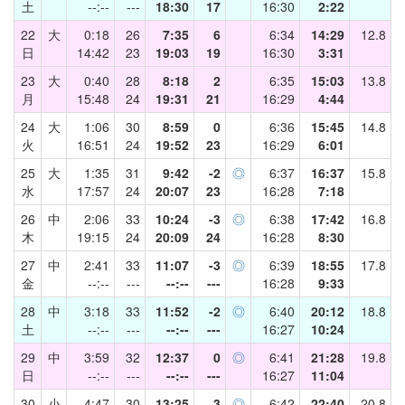
土
--:--
---
18:30
17
16:30
2:22
22
大
0:18
26
7:35
6
6:34
14:29
12.8
日
14:42
23
19:03
19
16:30
3:31
23
大
0:40
28
8:18
2
6:35
15:03
13.8
月
15:48
24
19:31
21
16:29
4:44
24
大
1:06
30
8:59
0
6:36
15:45
14.8
火
16:51
24
19:52
23
16:29
6:01
25
大
1:35
31
9:42
-2
◎
6:37
16:37
15.8
水
17:57
24
20:07
23
16:28
7:18
26
中
2:06
33
10:24
-3
◎
6:38
17:42
16.8
木
19:15
24
20:09
24
16:28
8:30
27
中
2:41
33
11:07
-3
◎
6:39
18:55
17.8
金
--:--
---
--:--
---
16:28
9:33
28
中
3:18
33
11:52
-2
◎
6:40
20:12
18.8
土
--:--
---
--:--
---
16:27
10:24
29
中
3:59
32
12:37
0
◎
6:41
21:28
19.8
日
--:--
---
--:--
---
16:27
11:04
30
小
4:47
30
13:25
3
◎
6:42
22:40
20.8