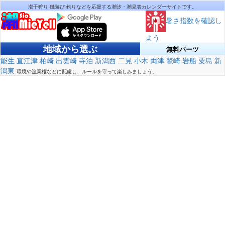
潮干狩り 磯遊び 釣りなどを応援する潮汐・潮見表カレンダーサイトです。
暑さ指数を確認し
よう
地域から選ぶ
無料パーツ
能生
直江津
柏崎
出雲崎
寺泊
新潟西
二見
小木
両津
鷲崎
岩船
粟島
新
潟東
環境や漁業権などに配慮し、ルールを守って楽しみましょう。