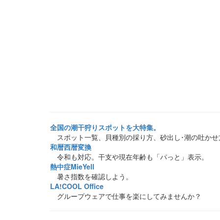
全国の潮干狩りスポットを大特集。
スポット一覧、貝種別の採り方、砂出し･潮の吐かせ
和暦西暦変換
令和も対応。干支や現在年齢も「パっと」表示。
熱中症MieYell
暑さ指数を確認しよう。
LA!COOL Office
グループウェアで仕事を楽にしてみませんか？