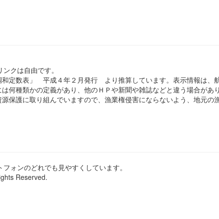
のリンクは自由です。
和定数表」 平成４年２月発行 より推算しています。表示情報は、
は何種類かの定義があり、他のＨＰや新聞や雑誌などと違う場合があ
源保護に取り組んでいますので、漁業権侵害にならないよう、地元の漁
ートフォンのどれでも見やすくしています。
ights Reserved.