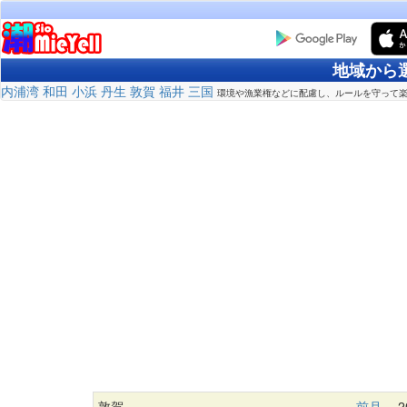
地域から
内浦湾
和田
小浜
丹生
敦賀
福井
三国
環境や漁業権などに配慮し、ルールを守って
敦賀
前月
20