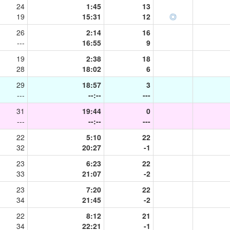
24
1:45
13
19
15:31
12
◎
26
2:14
16
---
16:55
9
19
2:38
18
28
18:02
6
29
18:57
3
---
--:--
---
31
19:44
0
---
--:--
---
22
5:10
22
32
20:27
-1
23
6:23
22
33
21:07
-2
23
7:20
22
34
21:45
-2
22
8:12
21
34
22:21
-1