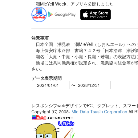
「潮MieYell Week」アプリを公開しました
注意事項
日本全国 潮見表 潮MieYell（しおみエール）へ
海上保安庁水路部 書籍７４２号「日本沿岸 潮汐調
潮名「大潮・中潮・小潮・長潮・若潮」の表記方法に
漁場には共同漁業権が設定され、漁業協同組合等が資
さい。
データ表示期間
〜
レスポンシブwebデザインでPC、タブレット、スマ
Copyright (C) 2008-
Mie Data Tsusin Corporation
All R