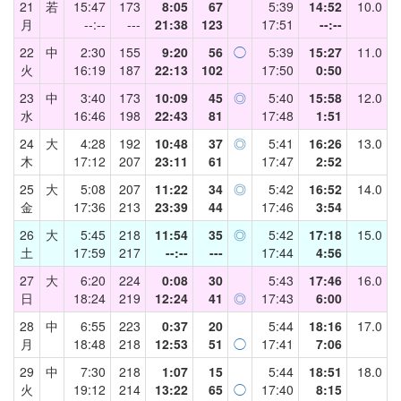
21
若
15:47
173
8:05
67
5:39
14:52
10.0
月
--:--
---
21:38
123
17:51
--:--
22
中
2:30
155
9:20
56
◯
5:39
15:27
11.0
火
16:19
187
22:13
102
17:50
0:50
23
中
3:40
173
10:09
45
◎
5:40
15:58
12.0
水
16:46
198
22:43
81
17:48
1:51
24
大
4:28
192
10:48
37
◎
5:41
16:26
13.0
木
17:12
207
23:11
61
17:47
2:52
25
大
5:08
207
11:22
34
◎
5:42
16:52
14.0
金
17:36
213
23:39
44
17:46
3:54
26
大
5:45
218
11:54
35
◎
5:42
17:18
15.0
土
17:59
217
--:--
---
17:44
4:56
27
大
6:20
224
0:08
30
5:43
17:46
16.0
日
18:24
219
12:24
41
◎
17:43
6:00
28
中
6:55
223
0:37
20
5:44
18:16
17.0
月
18:48
218
12:53
51
◯
17:41
7:06
29
中
7:30
218
1:07
15
5:44
18:51
18.0
火
19:12
214
13:22
65
◯
17:40
8:15