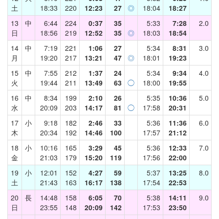
土
18:33
220
12:23
27
◎
18:04
18:27
13
中
6:44
224
0:37
35
5:33
7:28
2.0
日
18:56
219
12:52
35
◎
18:03
18:54
14
中
7:19
221
1:06
27
5:34
8:31
3.0
月
19:20
217
13:21
47
◎
18:01
19:23
15
中
7:55
212
1:37
24
5:34
9:34
4.0
火
19:44
211
13:49
63
◯
18:00
19:55
16
中
8:34
199
2:10
26
5:35
10:36
5.0
水
20:09
203
14:17
81
◯
17:58
20:31
17
小
9:18
182
2:46
33
5:36
11:36
6.0
木
20:34
192
14:46
100
17:57
21:12
18
小
10:16
165
3:29
45
5:36
12:33
7.0
金
21:03
179
15:20
119
17:56
22:00
19
小
12:01
152
4:27
59
5:37
13:25
8.0
土
21:43
163
16:17
138
17:54
22:53
20
長
14:48
158
6:05
70
5:38
14:11
9.0
日
23:55
148
20:09
142
17:53
23:50