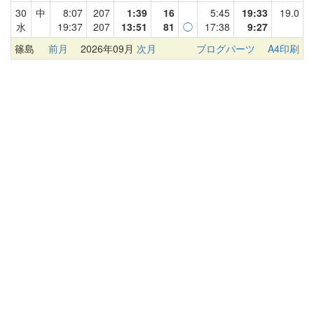
30
中
8:07
207
1:39
16
5:45
19:33
19.0
水
19:37
207
13:51
81
◯
17:38
9:27
篠島
前月
2026年09月
次月
ブログパーツ
A4印刷