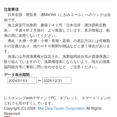
注意事項
日本全国 潮見表 潮MieYell（しおみエール）へのリンクは自
由です。
海上保安庁水路部 書籍７４２号「日本沿岸 潮汐調和定数
表」 平成４年２月発行 より推算しています。表示情報は、航
海の用に使用しないでください。
潮名「大潮・中潮・小潮・長潮・若潮」の表記方法には何種類
かの定義があり、他のＨＰや新聞や雑誌などと違う場合がありま
す。
漁場には共同漁業権が設定され、漁業協同組合等が資源保護に
取り組んでいますので、漁業権侵害にならないよう、地元の漁業
協同組合等に事前に問い合わせるなど、ご注意ください。
データ表示期間
〜
レスポンシブwebデザインでPC、タブレット、スマートフォンの
どれでも見やすくしています。
Copyright (C) 2008-
Mie Data Tsusin Corporation
All Rights
Reserved.