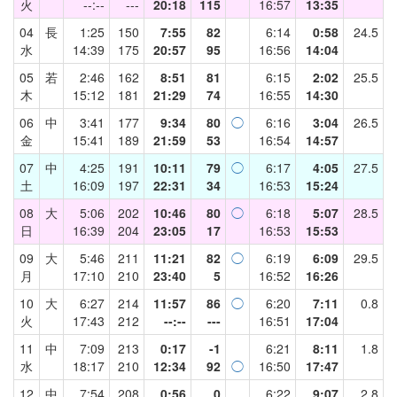
火
--:--
---
20:18
115
16:57
13:35
04
長
1:25
150
7:55
82
6:14
0:58
24.5
水
14:39
175
20:57
95
16:56
14:04
05
若
2:46
162
8:51
81
6:15
2:02
25.5
木
15:12
181
21:29
74
16:55
14:30
06
中
3:41
177
9:34
80
◯
6:16
3:04
26.5
金
15:41
189
21:59
53
16:54
14:57
07
中
4:25
191
10:11
79
◯
6:17
4:05
27.5
土
16:09
197
22:31
34
16:53
15:24
08
大
5:06
202
10:46
80
◯
6:18
5:07
28.5
日
16:39
204
23:05
17
16:53
15:53
09
大
5:46
211
11:21
82
◯
6:19
6:09
29.5
月
17:10
210
23:40
5
16:52
16:26
10
大
6:27
214
11:57
86
◯
6:20
7:11
0.8
火
17:43
212
--:--
---
16:51
17:04
11
中
7:09
213
0:17
-1
6:21
8:11
1.8
水
18:17
210
12:34
92
◯
16:50
17:47
12
中
7:54
208
0:56
0
6:22
9:07
2.8