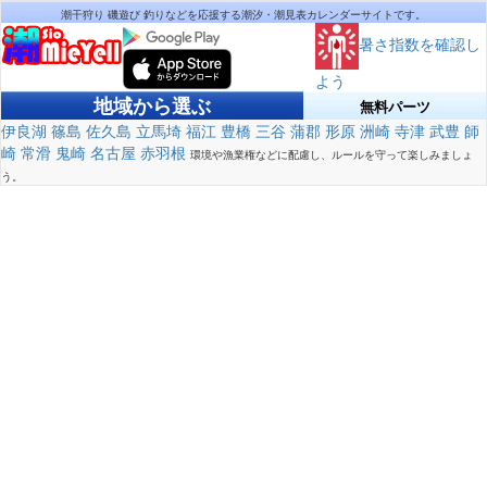
潮干狩り 磯遊び 釣りなどを応援する潮汐・潮見表カレンダーサイトです。
暑さ指数を確認し
よう
地域から選ぶ
無料パーツ
伊良湖
篠島
佐久島
立馬埼
福江
豊橋
三谷
蒲郡
形原
洲崎
寺津
武豊
師
崎
常滑
鬼崎
名古屋
赤羽根
環境や漁業権などに配慮し、ルールを守って楽しみましょ
う。