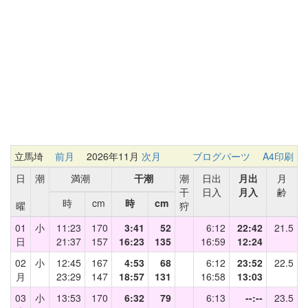
立馬埼
前月
2026年11月
次月
ブログパーツ
A4印刷
日
潮
満潮
干潮
潮
日出
月出
月
干
日入
月入
齢
時
cm
時
cm
曜
狩
01
小
11:23
170
3:41
52
6:12
22:42
21.5
日
21:37
157
16:23
135
16:59
12:24
02
小
12:45
167
4:53
68
6:12
23:52
22.5
月
23:29
147
18:57
131
16:58
13:03
03
小
13:53
170
6:32
79
6:13
--:--
23.5