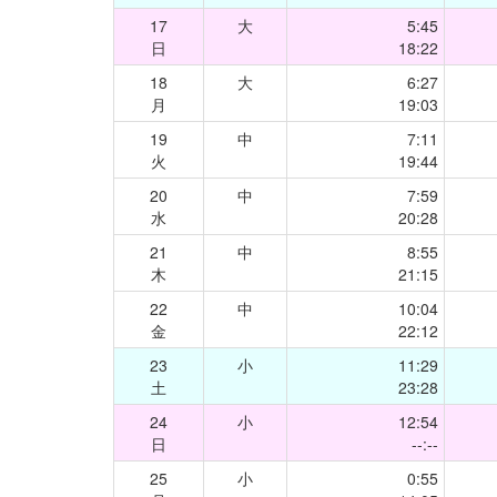
17
大
5:45
日
18:22
18
大
6:27
月
19:03
19
中
7:11
火
19:44
20
中
7:59
水
20:28
21
中
8:55
木
21:15
22
中
10:04
金
22:12
23
小
11:29
土
23:28
24
小
12:54
日
--:--
25
小
0:55