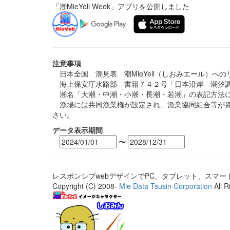
「潮MieYell Week」アプリを公開しました
注意事項
日本全国 潮見表 潮MieYell（しおみエール）へ
海上保安庁水路部 書籍７４２号「日本沿岸 潮汐調
潮名「大潮・中潮・小潮・長潮・若潮」の表記方法に
漁場には共同漁業権が設定され、漁業協同組合等が資
さい。
データ表示期間
〜
レスポンシブwebデザインでPC、タブレット、スマ
Copyright (C) 2008-
Mie Data Tsusin Corporation
All R