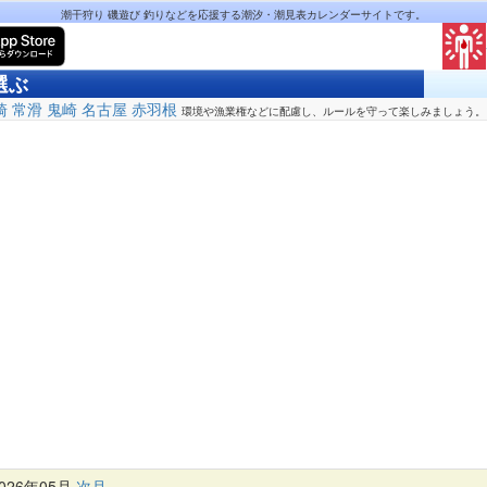
潮干狩り 磯遊び 釣りなどを応援する潮汐・潮見表カレンダーサイトです。
選ぶ
崎
常滑
鬼崎
名古屋
赤羽根
環境や漁業権などに配慮し、ルールを守って楽しみましょう。
26年05月
次月