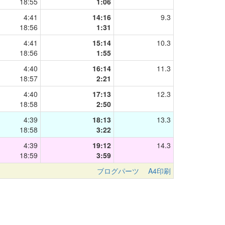
18:55
1:06
4:41
14:16
9.3
18:56
1:31
4:41
15:14
10.3
18:56
1:55
4:40
16:14
11.3
18:57
2:21
4:40
17:13
12.3
18:58
2:50
4:39
18:13
13.3
18:58
3:22
4:39
19:12
14.3
18:59
3:59
ブログパーツ
A4印刷