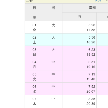
日
潮
満潮
時
曜
01
大
5:28
金
17:58
02
大
5:56
土
18:26
03
大
6:23
日
18:52
04
中
6:51
月
19:16
05
中
7:19
火
19:40
06
中
7:52
水
20:07
07
中
8:35
木
20:39