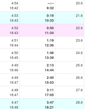
4:54
--:--
20.6
18:42
9:32
4:53
0:19
21.6
18:43
10:33
4:52
0:50
22.6
18:43
11:34
4:51
1:19
23.6
18:44
12:36
4:50
1:46
24.6
18:45
13:39
4:49
2:13
25.6
18:46
14:44
4:49
2:40
26.6
18:47
15:53
4:48
3:11
27.6
18:47
17:05
4:47
3:47
28.6
18:48
18:21