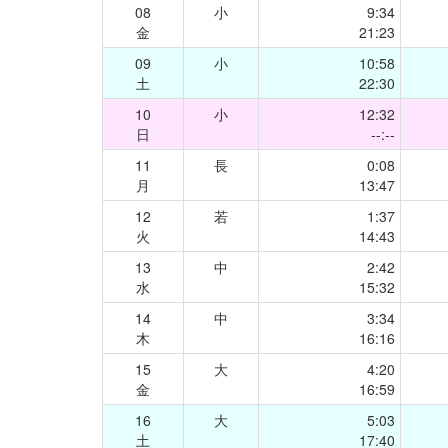
08
小
9:34
金
21:23
09
小
10:58
土
22:30
10
小
12:32
日
--:--
11
長
0:08
月
13:47
12
若
1:37
火
14:43
13
中
2:42
水
15:32
14
中
3:34
木
16:16
15
大
4:20
金
16:59
16
大
5:03
土
17:40