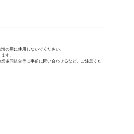
航海の用に使用しないでください。
ります。
業協同組合等に事前に問い合わせるなど、ご注意くだ