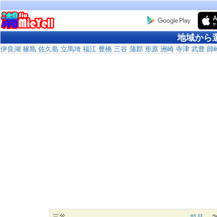
地域から
伊良湖
篠島
佐久島
立馬埼
福江
豊橋
三谷
蒲郡
形原
洲崎
寺津
武豊
師
三谷
前月
20