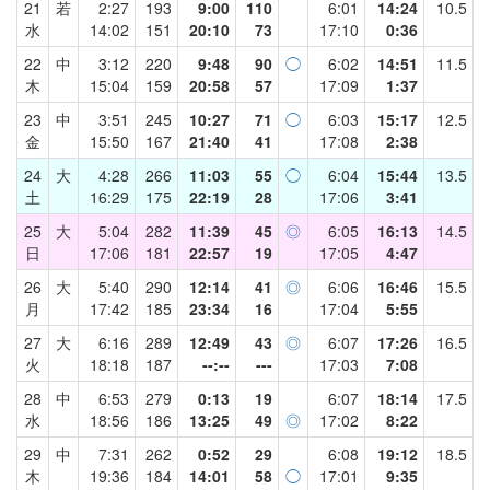
21
若
2:27
193
9:00
110
6:01
14:24
10.5
水
14:02
151
20:10
73
17:10
0:36
22
中
3:12
220
9:48
90
◯
6:02
14:51
11.5
木
15:04
159
20:58
57
17:09
1:37
23
中
3:51
245
10:27
71
◯
6:03
15:17
12.5
金
15:50
167
21:40
41
17:08
2:38
24
大
4:28
266
11:03
55
◯
6:04
15:44
13.5
土
16:29
175
22:19
28
17:06
3:41
25
大
5:04
282
11:39
45
◎
6:05
16:13
14.5
日
17:06
181
22:57
19
17:05
4:47
26
大
5:40
290
12:14
41
◎
6:06
16:46
15.5
月
17:42
185
23:34
16
17:04
5:55
27
大
6:16
289
12:49
43
◎
6:07
17:26
16.5
火
18:18
187
--:--
---
17:03
7:08
28
中
6:53
279
0:13
19
6:07
18:14
17.5
水
18:56
186
13:25
49
◎
17:02
8:22
29
中
7:31
262
0:52
29
6:08
19:12
18.5
木
19:36
184
14:01
58
◯
17:01
9:35