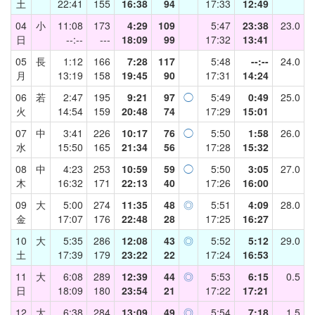
土
22:41
155
16:38
94
17:33
12:49
04
小
11:08
173
4:29
109
5:47
23:38
23.0
日
--:--
---
18:09
99
17:32
13:41
05
長
1:12
166
7:28
117
5:48
--:--
24.0
月
13:19
158
19:45
90
17:31
14:24
06
若
2:47
195
9:21
97
◯
5:49
0:49
25.0
火
14:54
159
20:48
74
17:29
15:01
07
中
3:41
226
10:17
76
◯
5:50
1:58
26.0
水
15:50
165
21:34
56
17:28
15:32
08
中
4:23
253
10:59
59
◯
5:50
3:05
27.0
木
16:32
171
22:13
40
17:26
16:00
09
大
5:00
274
11:35
48
◎
5:51
4:09
28.0
金
17:07
176
22:48
28
17:25
16:27
10
大
5:35
286
12:08
43
◎
5:52
5:12
29.0
土
17:39
179
23:22
22
17:24
16:53
11
大
6:08
289
12:39
44
◎
5:53
6:15
0.5
日
18:09
180
23:54
21
17:22
17:21
12
大
6:38
284
13:09
49
◎
5:54
7:18
1.5