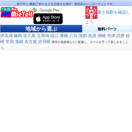
潮干狩り 磯遊び 釣りなどを応援する潮汐・潮見表カレンダーサイトです。
暑さ指数を確認し
よう
地域から選ぶ
無料パーツ
伊良湖
篠島
佐久島
立馬埼
福江
豊橋
三谷
蒲郡
形原
洲崎
寺津
武豊
師
崎
常滑
鬼崎
名古屋
赤羽根
環境や漁業権などに配慮し、ルールを守って楽しみましょ
う。