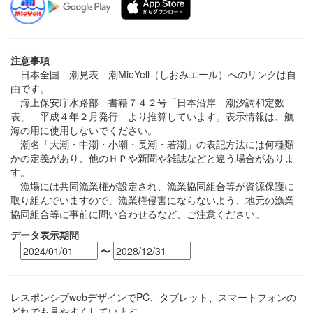
注意事項
日本全国 潮見表 潮MieYell（しおみエール）へのリンクは自
由です。
海上保安庁水路部 書籍７４２号「日本沿岸 潮汐調和定数
表」 平成４年２月発行 より推算しています。表示情報は、航
海の用に使用しないでください。
潮名「大潮・中潮・小潮・長潮・若潮」の表記方法には何種類
かの定義があり、他のＨＰや新聞や雑誌などと違う場合がありま
す。
漁場には共同漁業権が設定され、漁業協同組合等が資源保護に
取り組んでいますので、漁業権侵害にならないよう、地元の漁業
協同組合等に事前に問い合わせるなど、ご注意ください。
データ表示期間
〜
レスポンシブwebデザインでPC、タブレット、スマートフォンの
どれでも見やすくしています。