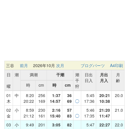
三谷
前月
2026年10月
次月
ブログパーツ
A4印刷
日
潮
満潮
干潮
潮
日出
月出
月
干
日入
月入
齢
時
cm
時
cm
曜
狩
01
中
8:20
256
1:37
36
5:45
20:21
20.0
木
20:22
169
14:57
69
◯
17:36
10:38
02
小
8:59
230
2:16
57
5:46
21:20
21.0
金
21:12
161
15:40
83
◯
17:35
11:47
03
小
9:49
201
3:05
82
5:47
22:27
22.0