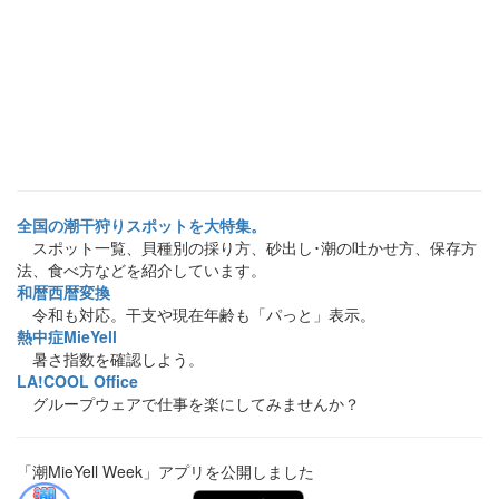
全国の潮干狩りスポットを大特集。
スポット一覧、貝種別の採り方、砂出し･潮の吐かせ方、保存方
法、食べ方などを紹介しています。
和暦西暦変換
令和も対応。干支や現在年齢も「パっと」表示。
熱中症MieYell
暑さ指数を確認しよう。
LA!COOL Office
グループウェアで仕事を楽にしてみませんか？
「潮MieYell Week」アプリを公開しました