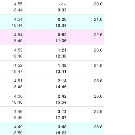
4:55
--:--
20.6
18:44
9:33
4:54
0:20
21.6
18:44
10:34
4:54
0:52
22.6
18:45
11:36
4:53
1:21
23.6
18:46
12:38
4:52
1:48
24.6
18:47
13:41
4:51
2:14
25.6
18:48
14:46
4:50
2:42
26.6
18:48
15:54
4:49
3:13
27.6
18:49
17:07
4:49
3:48
28.6
18:50
18:23