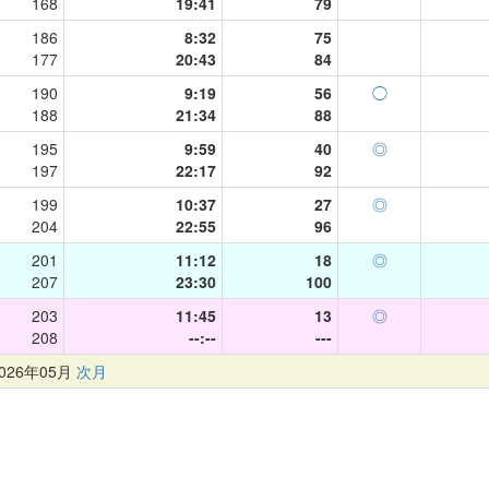
168
19:41
79
186
8:32
75
177
20:43
84
190
9:19
56
◯
188
21:34
88
195
9:59
40
◎
197
22:17
92
199
10:37
27
◎
204
22:55
96
201
11:12
18
◎
207
23:30
100
203
11:45
13
◎
208
--:--
---
26年05月
次月