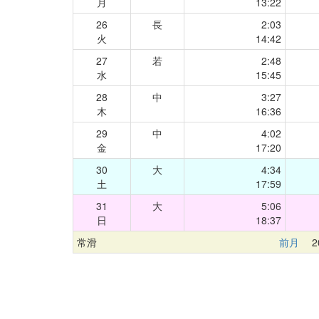
月
13:22
26
長
2:03
火
14:42
27
若
2:48
水
15:45
28
中
3:27
木
16:36
29
中
4:02
金
17:20
30
大
4:34
土
17:59
31
大
5:06
日
18:37
常滑
前月
20