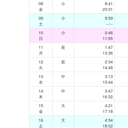
08
小
8:41
金
23:31
09
小
9:59
土
--:--
10
小
0:46
日
11:55
11
長
1:47
月
13:36
12
若
2:34
火
14:48
13
中
3:13
水
15:44
14
中
3:47
木
16:32
15
大
4:21
金
17:18
16
大
4:54
土
18:02