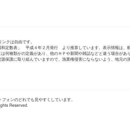
のリンクは自由です。
和定数表」 平成４年２月発行 より推算しています。表示情報は、
は何種類かの定義があり、他のＨＰや新聞や雑誌などと違う場合があ
源保護に取り組んでいますので、漁業権侵害にならないよう、地元の漁
ートフォンのどれでも見やすくしています。
ights Reserved.