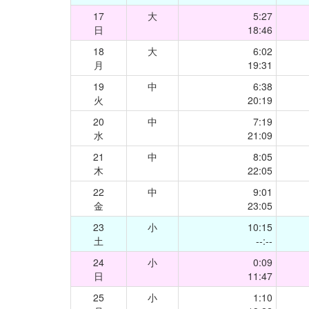
17
大
5:27
日
18:46
18
大
6:02
月
19:31
19
中
6:38
火
20:19
20
中
7:19
水
21:09
21
中
8:05
木
22:05
22
中
9:01
金
23:05
23
小
10:15
土
--:--
24
小
0:09
日
11:47
25
小
1:10