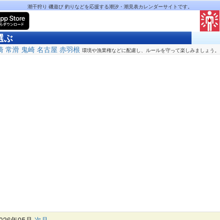
潮干狩り 磯遊び 釣りなどを応援する潮汐・潮見表カレンダーサイトです。
選ぶ
崎
常滑
鬼崎
名古屋
赤羽根
環境や漁業権などに配慮し、ルールを守って楽しみましょう。
26年05月
次月