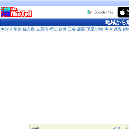
地域から
伊良湖
篠島
佐久島
立馬埼
福江
豊橋
三谷
蒲郡
形原
洲崎
寺津
武豊
師
常滑
前月
20