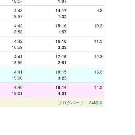
18:57
1:07
4:43
14:17
9.3
18:57
1:32
4:42
15:16
10.3
18:58
1:57
4:42
16:16
11.3
18:59
2:23
4:41
17:15
12.3
18:59
2:51
4:41
18:15
13.3
19:00
3:23
4:40
19:14
14.3
19:01
4:01
ブログパーツ
A4印刷