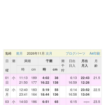
鬼崎
前月
2026年11月
次月
ブログパーツ
A4印刷
日
潮
満潮
干潮
潮
日出
月出
月
干
日入
月入
齢
時
cm
時
cm
曜
狩
01
小
11:13
189
4:02
38
6:13
22:43
21.5
日
21:50
177
16:22
138
16:59
12:26
02
小
12:40
183
5:19
55
6:14
23:52
22.5
月
23:41
164
18:44
136
16:58
13:04
03
小
14:03
186
6:51
65
6:15
--:--
23.5