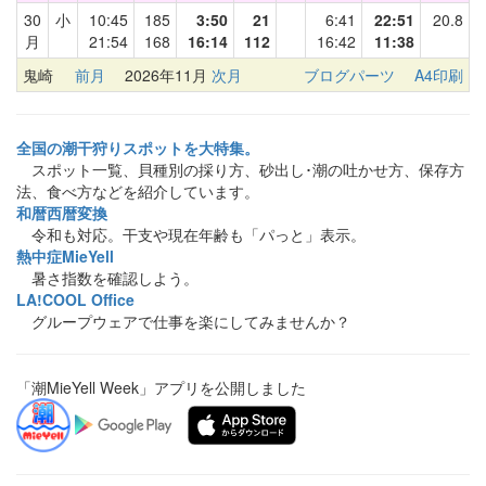
30
小
10:45
185
3:50
21
6:41
22:51
20.8
月
21:54
168
16:14
112
16:42
11:38
鬼崎
前月
2026年11月
次月
ブログパーツ
A4印刷
全国の潮干狩りスポットを大特集。
スポット一覧、貝種別の採り方、砂出し･潮の吐かせ方、保存方
法、食べ方などを紹介しています。
和暦西暦変換
令和も対応。干支や現在年齢も「パっと」表示。
熱中症MieYell
暑さ指数を確認しよう。
LA!COOL Office
グループウェアで仕事を楽にしてみませんか？
「潮MieYell Week」アプリを公開しました