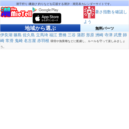
潮干狩り 磯遊び 釣りなどを応援する潮汐・潮見表カレンダーサイトです。
暑さ指数を確認し
よう
地域から選ぶ
無料パーツ
伊良湖
篠島
佐久島
立馬埼
福江
豊橋
三谷
蒲郡
形原
洲崎
寺津
武豊
師
崎
常滑
鬼崎
名古屋
赤羽根
環境や漁業権などに配慮し、ルールを守って楽しみましょ
う。