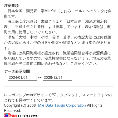
注意事項
日本全国 潮見表 潮MieYell（しおみエール）へのリンクは自
由です。
海上保安庁水路部 書籍７４２号「日本沿岸 潮汐調和定数
表」 平成４年２月発行 より推算しています。表示情報は、航
海の用に使用しないでください。
潮名「大潮・中潮・小潮・長潮・若潮」の表記方法には何種類
かの定義があり、他のＨＰや新聞や雑誌などと違う場合がありま
す。
漁場には共同漁業権が設定され、漁業協同組合等が資源保護に
取り組んでいますので、漁業権侵害にならないよう、地元の漁業
協同組合等に事前に問い合わせるなど、ご注意ください。
データ表示期間
〜
レスポンシブwebデザインでPC、タブレット、スマートフォンの
どれでも見やすくしています。
Copyright (C) 2008-
Mie Data Tsusin Corporation
All Rights
Reserved.