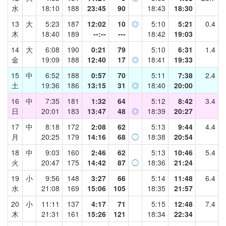
水
18:10
188
23:45
90
18:43
18:30
13
大
5:23
187
12:02
10
◎
5:10
5:21
0.4
木
18:40
189
--:--
---
18:42
19:03
14
大
6:08
190
0:21
79
5:10
6:31
1.4
金
19:09
188
12:40
17
◎
18:41
19:33
15
中
6:52
188
0:57
70
5:11
7:38
2.4
土
19:36
186
13:15
31
◎
18:40
20:00
16
中
7:35
181
1:32
64
5:12
8:42
3.4
日
20:01
183
13:47
48
◎
18:39
20:27
17
中
8:18
172
2:08
62
5:13
9:44
4.4
月
20:25
179
14:16
68
◯
18:38
20:54
18
中
9:03
160
2:46
62
5:13
10:46
5.4
火
20:47
175
14:42
87
◯
18:36
21:24
19
小
9:56
148
3:27
66
5:14
11:48
6.4
水
21:08
169
15:06
105
18:35
21:57
20
小
11:11
137
4:17
71
5:15
12:48
7.4
木
21:31
161
15:26
121
18:34
22:34