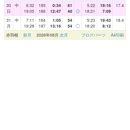
30
中
6:32
185
0:34
61
5:22
19:16
17.4
日
19:05
186
12:47
40
◎
18:21
7:09
31
中
7:11
184
1:05
54
5:23
19:43
18.4
月
19:28
187
13:16
54
◯
18:20
8:12
赤羽根
前月
2026年08月
次月
ブログパーツ
A4印刷