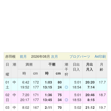
赤羽根
前月
2026年08月
次月
ブログパーツ
A4印刷
日
潮
満潮
干潮
潮
日出
月出
月
干
日入
月入
齢
時
cm
時
cm
曜
狩
01
中
6:42
172
1:03
80
5:01
20:20
17.7
土
19:52
177
13:15
24
◎
18:54
7:14
02
中
7:20
171
1:36
75
5:01
20:46
18.7
日
20:17
177
13:45
34
◎
18:53
8:15
03
中
8:02
167
2:11
70
5:02
21:12
19.7