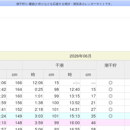
潮干狩り 磯遊び 釣りなどを応援する潮汐・潮見表カレンダーサイトです。
2026年06月
干潮
潮干狩
cm
時
cm
時
cm
:06
166
12:06
15
--:--
---
◎
:42
164
0:25
98
12:40
15
◎
:20
160
1:01
99
13:15
17
◎
:59
156
1:38
100
13:52
21
◎
:41
152
2:18
101
14:31
27
◎
:24
149
3:03
101
15:13
35
◎
:10
148
3:59
99
16:00
46
:57
149
5:06
93
16:55
58