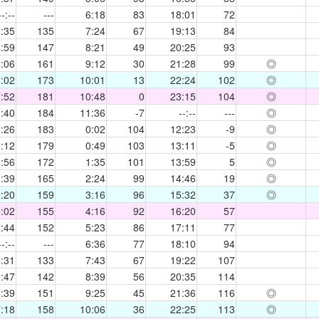
--:--
---
6:18
83
18:01
72
:35
135
7:24
67
19:13
84
:59
147
8:21
49
20:25
93
:06
161
9:12
30
21:28
99
◎
:02
173
10:01
13
22:24
102
◎
:52
181
10:48
0
23:15
104
◎
:40
184
11:36
-7
--:--
---
◎
:26
183
0:02
104
12:23
-9
◎
:12
179
0:49
103
13:11
-5
◎
:56
172
1:35
101
13:59
5
◎
:39
165
2:24
99
14:46
19
◎
:20
159
3:16
96
15:32
37
◎
:02
155
4:16
92
16:20
57
:44
152
5:23
86
17:11
77
--:--
---
6:36
77
18:10
94
:31
133
7:43
67
19:22
107
:47
142
8:39
56
20:35
114
:39
151
9:25
45
21:36
116
◎
:18
158
10:06
36
22:25
113
◎