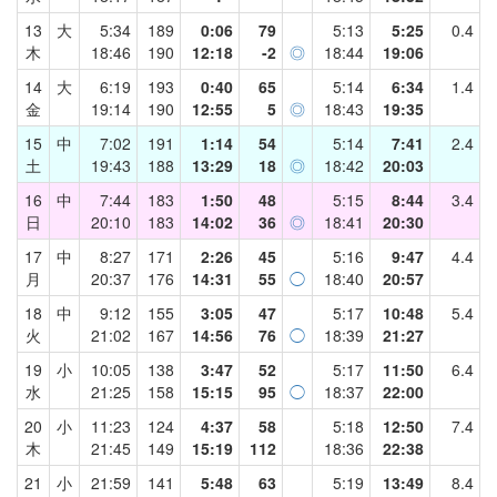
13
大
5:34
189
0:06
79
5:13
5:25
0.4
木
18:46
190
12:18
-2
◎
18:44
19:06
14
大
6:19
193
0:40
65
5:14
6:34
1.4
金
19:14
190
12:55
5
◎
18:43
19:35
15
中
7:02
191
1:14
54
5:14
7:41
2.4
土
19:43
188
13:29
18
◎
18:42
20:03
16
中
7:44
183
1:50
48
5:15
8:44
3.4
日
20:10
183
14:02
36
◎
18:41
20:30
17
中
8:27
171
2:26
45
5:16
9:47
4.4
月
20:37
176
14:31
55
◯
18:40
20:57
18
中
9:12
155
3:05
47
5:17
10:48
5.4
火
21:02
167
14:56
76
◯
18:39
21:27
19
小
10:05
138
3:47
52
5:17
11:50
6.4
水
21:25
158
15:15
95
◯
18:37
22:00
20
小
11:23
124
4:37
58
5:18
12:50
7.4
木
21:45
149
15:19
112
18:36
22:38
21
小
21:59
141
5:48
63
5:19
13:49
8.4