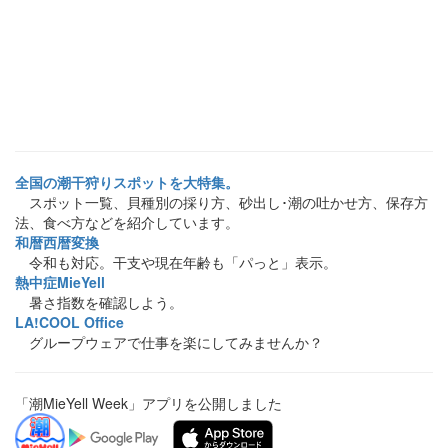
全国の潮干狩りスポットを大特集。
スポット一覧、貝種別の採り方、砂出し･潮の吐かせ方、保存方
法、食べ方などを紹介しています。
和暦西暦変換
令和も対応。干支や現在年齢も「パっと」表示。
熱中症MieYell
暑さ指数を確認しよう。
LA!COOL Office
グループウェアで仕事を楽にしてみませんか？
「潮MieYell Week」アプリを公開しました