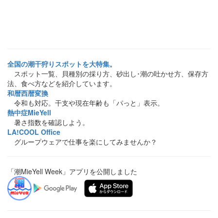
全国の潮干狩りスポットを大特集。
スポット一覧、貝種別の採り方、砂出し･潮の吐かせ方、保存方
法、食べ方などを紹介しています。
和暦西暦変換
令和も対応。干支や現在年齢も「パっと」表示。
熱中症MieYell
暑さ指数を確認しよう。
LA!COOL Office
グループウェアで仕事を楽にしてみませんか？
「潮MieYell Week」アプリを公開しました