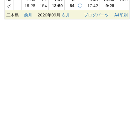
水
19:28
154
13:59
64
◯
17:42
9:28
二木島
前月
2026年09月
次月
ブログパーツ
A4印刷