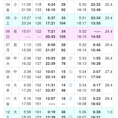
04
小
11:30
118
4:24
29
5:30
22:32
22.4
金
21:59
133
16:10
92
18:18
12:49
05
小
13:27
116
5:37
33
5:31
23:34
23.4
土
23:24
126
17:21
104
18:17
13:55
06
長
15:01
122
7:21
34
5:32
--:--
24.4
日
--:--
---
20:43
105
18:15
14:55
07
若
1:13
125
8:59
28
5:32
0:42
25.4
月
15:56
130
21:57
92
18:14
15:46
08
中
2:36
132
10:03
20
◎
5:33
1:55
26.4
火
16:32
137
22:39
78
18:13
16:28
09
中
3:38
142
10:51
15
◎
5:34
3:07
27.4
水
17:02
142
23:14
63
18:11
17:04
10
大
4:30
152
11:31
14
◎
5:34
4:17
28.4
木
17:29
147
23:47
48
18:10
17:35
11
大
5:16
158
12:07
18
◎
5:35
5:23
29.4
金
17:55
151
--:--
---
18:08
18:03
12
大
5:58
161
0:19
36
5:36
6:28
1.0
土
18:20
153
12:39
25
◎
18:07
18:31