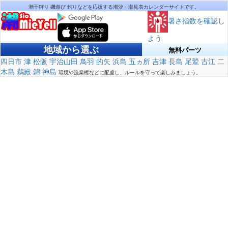
潮干狩り 磯遊び 釣りなどを応援する潮汐・潮見表カレンダーサイトです。
暑さ指数を確認し
よう
地域から選ぶ
無料パーツ
四日市
津
松阪
宇治山田
鳥羽
的矢
浜島
五ヵ所
吉津
長島
尾鷲
古江
二
木島
鵜殿
錦
神島
環境や漁業権などに配慮し、ルールを守って楽しみましょう。