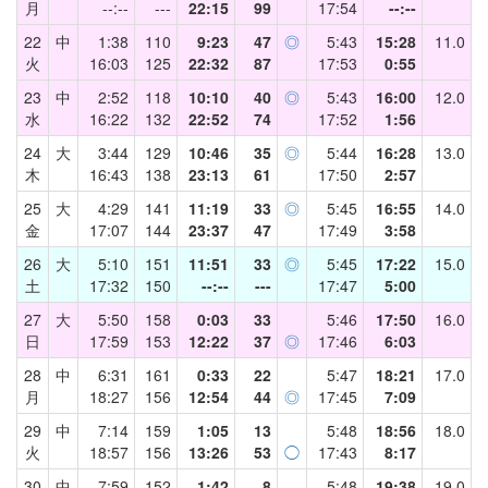
月
--:--
---
22:15
99
17:54
--:--
22
中
1:38
110
9:23
47
◎
5:43
15:28
11.0
火
16:03
125
22:32
87
17:53
0:55
23
中
2:52
118
10:10
40
◎
5:43
16:00
12.0
水
16:22
132
22:52
74
17:52
1:56
24
大
3:44
129
10:46
35
◎
5:44
16:28
13.0
木
16:43
138
23:13
61
17:50
2:57
25
大
4:29
141
11:19
33
◎
5:45
16:55
14.0
金
17:07
144
23:37
47
17:49
3:58
26
大
5:10
151
11:51
33
◎
5:45
17:22
15.0
土
17:32
150
--:--
---
17:47
5:00
27
大
5:50
158
0:03
33
5:46
17:50
16.0
日
17:59
153
12:22
37
◎
17:46
6:03
28
中
6:31
161
0:33
22
5:47
18:21
17.0
月
18:27
156
12:54
44
◎
17:45
7:09
29
中
7:14
159
1:05
13
5:48
18:56
18.0
火
18:57
156
13:26
53
◯
17:43
8:17
30
中
7:59
152
1:42
8
5:48
19:38
19.0