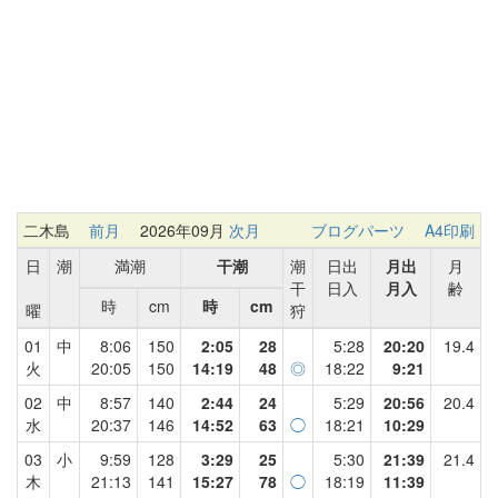
二木島
前月
2026年09月
次月
ブログパーツ
A4印刷
日
潮
満潮
干潮
潮
日出
月出
月
干
日入
月入
齢
時
cm
時
cm
曜
狩
01
中
8:06
150
2:05
28
5:28
20:20
19.4
火
20:05
150
14:19
48
◎
18:22
9:21
02
中
8:57
140
2:44
24
5:29
20:56
20.4
水
20:37
146
14:52
63
◯
18:21
10:29
03
小
9:59
128
3:29
25
5:30
21:39
21.4
木
21:13
141
15:27
78
◯
18:19
11:39