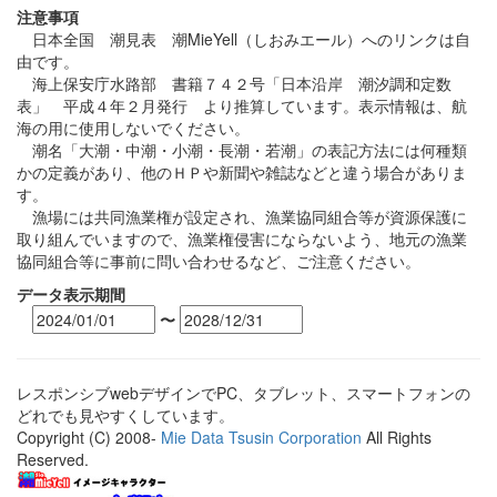
注意事項
日本全国 潮見表 潮MieYell（しおみエール）へのリンクは自
由です。
海上保安庁水路部 書籍７４２号「日本沿岸 潮汐調和定数
表」 平成４年２月発行 より推算しています。表示情報は、航
海の用に使用しないでください。
潮名「大潮・中潮・小潮・長潮・若潮」の表記方法には何種類
かの定義があり、他のＨＰや新聞や雑誌などと違う場合がありま
す。
漁場には共同漁業権が設定され、漁業協同組合等が資源保護に
取り組んでいますので、漁業権侵害にならないよう、地元の漁業
協同組合等に事前に問い合わせるなど、ご注意ください。
データ表示期間
〜
レスポンシブwebデザインでPC、タブレット、スマートフォンの
どれでも見やすくしています。
Copyright (C) 2008-
Mie Data Tsusin Corporation
All Rights
Reserved.