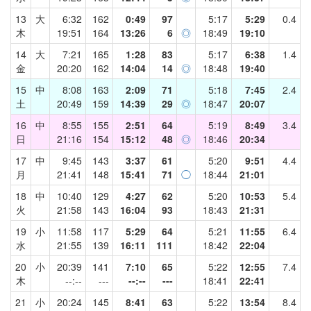
13
大
6:32
162
0:49
97
5:17
5:29
0.4
木
19:51
164
13:26
6
◎
18:49
19:10
14
大
7:21
165
1:28
83
5:17
6:38
1.4
金
20:20
162
14:04
14
◎
18:48
19:40
15
中
8:08
163
2:09
71
5:18
7:45
2.4
土
20:49
159
14:39
29
◎
18:47
20:07
16
中
8:55
155
2:51
64
5:19
8:49
3.4
日
21:16
154
15:12
48
◎
18:46
20:34
17
中
9:45
143
3:37
61
5:20
9:51
4.4
月
21:41
148
15:41
71
◯
18:44
21:01
18
中
10:40
129
4:27
62
5:20
10:53
5.4
火
21:58
143
16:04
93
18:43
21:31
19
小
11:58
117
5:29
64
5:21
11:55
6.4
水
21:55
139
16:11
111
18:42
22:04
20
小
20:39
141
7:10
65
5:22
12:55
7.4
木
--:--
---
--:--
---
18:41
22:41
21
小
20:24
145
8:41
63
5:22
13:54
8.4