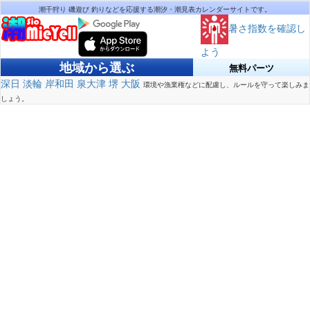
潮干狩り 磯遊び 釣りなどを応援する潮汐・潮見表カレンダーサイトです。
暑さ指数を確認し
よう
地域から選ぶ
無料パーツ
深日
淡輪
岸和田
泉大津
堺
大阪
環境や漁業権などに配慮し、ルールを守って楽しみま
しょう。