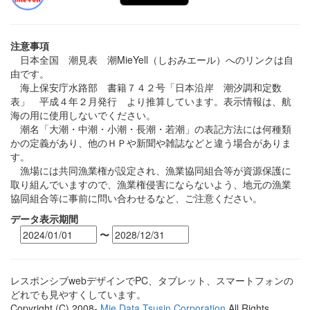
注意事項
日本全国 潮見表 潮MieYell（しおみエール）へのリンクは自
由です。
海上保安庁水路部 書籍７４２号「日本沿岸 潮汐調和定数
表」 平成４年２月発行 より推算しています。表示情報は、航
海の用に使用しないでください。
潮名「大潮・中潮・小潮・長潮・若潮」の表記方法には何種類
かの定義があり、他のＨＰや新聞や雑誌などと違う場合がありま
す。
漁場には共同漁業権が設定され、漁業協同組合等が資源保護に
取り組んでいますので、漁業権侵害にならないよう、地元の漁業
協同組合等に事前に問い合わせるなど、ご注意ください。
データ表示期間
〜
レスポンシブwebデザインでPC、タブレット、スマートフォンの
どれでも見やすくしています。
Copyright (C) 2008-
Mie Data Tsusin Corporation
All Rights