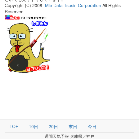
Copyright (C) 2008-
Mie Data Tsusin Corporation
All Rights
Reserved.
TOP
10日
20日
末日
今日
週間天気予報 兵庫県／神戸