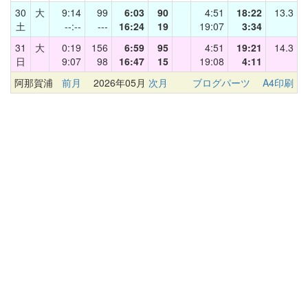
30
大
9:14
99
6:03
90
4:51
18:22
13.3
土
--:--
---
16:24
19
19:07
3:34
31
大
0:19
156
6:59
95
4:51
19:21
14.3
日
9:07
98
16:47
15
19:08
4:11
阿那賀浦
前月
2026年05月
次月
ブログパーツ
A4印刷