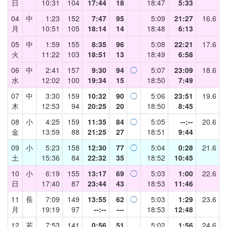
日
10:31
104
17:44
18
18:47
5:33
04
中
1:23
152
7:47
95
5:09
21:27
16.6
月
10:51
105
18:14
14
18:48
6:13
05
中
1:59
155
8:35
96
5:08
22:21
17.6
火
11:22
103
18:51
13
18:49
6:58
06
中
2:41
157
9:30
94
◯
5:07
23:09
18.6
水
12:02
100
19:34
15
18:50
7:49
07
中
3:30
159
10:32
90
◯
5:06
23:51
19.6
木
12:53
94
20:25
20
18:50
8:45
08
小
4:25
159
11:35
84
◯
5:05
--:--
20.6
金
13:59
88
21:25
27
18:51
9:44
09
小
5:23
158
12:30
77
◯
5:04
0:28
21.6
土
15:36
84
22:32
35
18:52
10:45
10
小
6:19
155
13:17
69
◯
5:03
1:00
22.6
日
17:40
87
23:44
43
18:53
11:46
11
長
7:09
149
13:55
62
◯
5:03
1:29
23.6
月
19:19
97
--:--
---
18:53
12:48
12
若
7:53
141
0:56
51
5:02
1:56
24.6