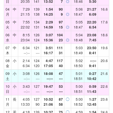
日
20:35
141
13:52
7
◎
18:46
5:30
04
中
7:29
139
1:54
90
5:06
21:27
16.6
月
21:15
138
14:25
9
◎
18:47
6:09
05
中
7:55
134
2:29
97
5:05
22:20
17.6
火
22:02
131
14:59
15
◎
18:47
6:54
06
中
8:15
126
3:07
104
5:04
23:08
18.6
水
23:04
124
15:36
23
◎
18:48
7:45
07
中
6:34
121
3:51
111
5:03
23:50
19.6
木
--:--
---
16:17
31
18:49
8:41
08
小
2:14
124
4:47
117
5:02
--:--
20.6
金
6:34
120
17:05
40
18:50
9:41
09
小
3:08
126
18:08
47
5:01
0:27
21.6
土
--:--
---
--:--
---
18:51
10:42
10
小
3:43
127
19:47
53
5:00
0:59
22.6
日
--:--
---
--:--
---
18:51
11:43
11
長
4:05
127
10:52
87
◯
5:00
1:27
23.6
月
13:33
90
21:06
58
18:52
12:45
12
若
4:18
126
10:37
75
◯
4:59
1:54
24.6