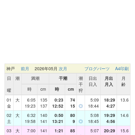
神戸
前月
2026年05月
次月
ブログパーツ
A4印刷
日
潮
満潮
干潮
潮
日出
月出
月
干
日入
月入
齢
時
cm
時
cm
曜
狩
01
大
6:05
135
0:23
74
5:09
18:29
13.6
金
19:23
137
12:52
15
◎
18:44
4:27
02
大
6:32
140
0:50
80
5:08
19:29
14.6
土
19:58
141
13:21
9
◎
18:45
4:56
03
大
7:00
141
1:21
85
5:07
20:29
15.6