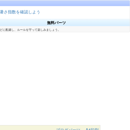
暑さ指数を確認しよう
無料パーツ
どに配慮し、ルールを守って楽しみましょう。
ブログパーツ
A4印刷