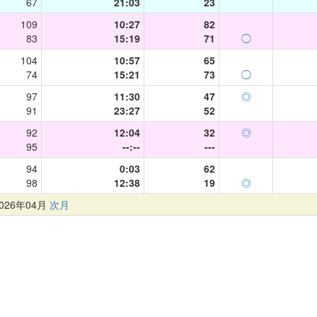
67
21:03
23
109
10:27
82
83
15:19
71
◯
104
10:57
65
74
15:21
73
◯
97
11:30
47
◎
91
23:27
52
92
12:04
32
◎
95
--:--
---
94
0:03
62
98
12:38
19
◎
26年04月
次月