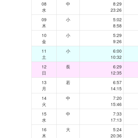
08
中
8:29
水
23:26
09
小
5:02
木
8:58
10
小
5:29
金
9:26
11
小
6:00
土
10:32
12
長
6:29
日
12:35
13
若
6:57
月
14:15
14
中
7:20
火
15:46
15
中
7:33
水
17:13
16
大
5:24
木
20:36