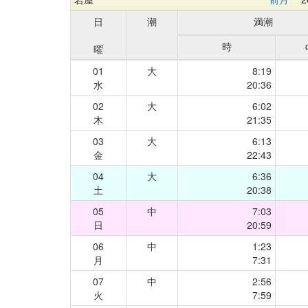
日
潮
満潮
時
曜
01
大
8:19
水
20:36
02
大
6:02
木
21:35
03
大
6:13
金
22:43
04
大
6:36
土
20:38
05
中
7:03
日
20:59
06
中
1:23
月
7:31
07
中
2:56
火
7:59