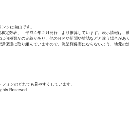
のリンクは自由です。
和定数表」 平成４年２月発行 より推算しています。表示情報は、
は何種類かの定義があり、他のＨＰや新聞や雑誌などと違う場合があ
源保護に取り組んでいますので、漁業権侵害にならないよう、地元の漁
ートフォンのどれでも見やすくしています。
ights Reserved.