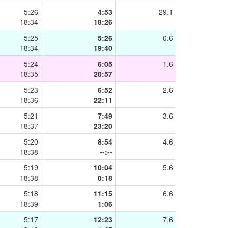
5:26
4:53
29.1
18:34
18:26
5:25
5:26
0.6
18:34
19:40
5:24
6:05
1.6
18:35
20:57
5:23
6:52
2.6
18:36
22:11
5:21
7:49
3.6
18:37
23:20
5:20
8:54
4.6
18:38
--:--
5:19
10:04
5.6
18:38
0:18
5:18
11:15
6.6
18:39
1:06
5:17
12:23
7.6