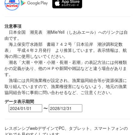
注意事項
日本全国 潮見表 潮MieYell（しおみエール）へのリンクは自
由です。
海上保安庁水路部 書籍７４２号「日本沿岸 潮汐調和定数
表」 平成４年２月発行 より推算しています。表示情報は、航
海の用に使用しないでください。
潮名「大潮・中潮・小潮・長潮・若潮」の表記方法には何種類
かの定義があり、他のＨＰや新聞や雑誌などと違う場合がありま
す。
漁場には共同漁業権が設定され、漁業協同組合等が資源保護に
取り組んでいますので、漁業権侵害にならないよう、地元の漁業
協同組合等に事前に問い合わせるなど、ご注意ください。
データ表示期間
〜
レスポンシブwebデザインでPC、タブレット、スマートフォンの
どれでも見やすくしています。