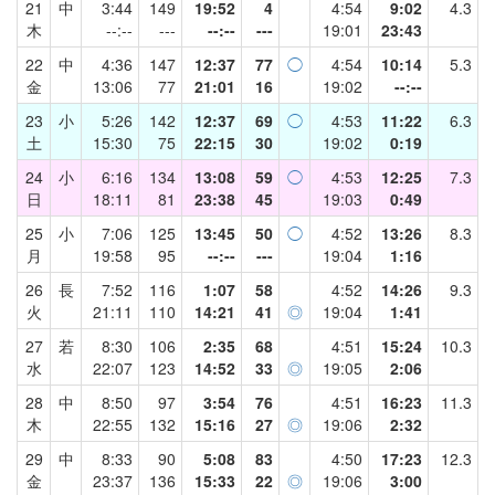
21
中
3:44
149
19:52
4
4:54
9:02
4.3
木
--:--
---
--:--
---
19:01
23:43
22
中
4:36
147
12:37
77
◯
4:54
10:14
5.3
金
13:06
77
21:01
16
19:02
--:--
23
小
5:26
142
12:37
69
◯
4:53
11:22
6.3
土
15:30
75
22:15
30
19:02
0:19
24
小
6:16
134
13:08
59
◯
4:53
12:25
7.3
日
18:11
81
23:38
45
19:03
0:49
25
小
7:06
125
13:45
50
◯
4:52
13:26
8.3
月
19:58
95
--:--
---
19:04
1:16
26
長
7:52
116
1:07
58
4:52
14:26
9.3
火
21:11
110
14:21
41
◎
19:04
1:41
27
若
8:30
106
2:35
68
4:51
15:24
10.3
水
22:07
123
14:52
33
◎
19:05
2:06
28
中
8:50
97
3:54
76
4:51
16:23
11.3
木
22:55
132
15:16
27
◎
19:06
2:32
29
中
8:33
90
5:08
83
4:50
17:23
12.3
金
23:37
136
15:33
22
◎
19:06
3:00