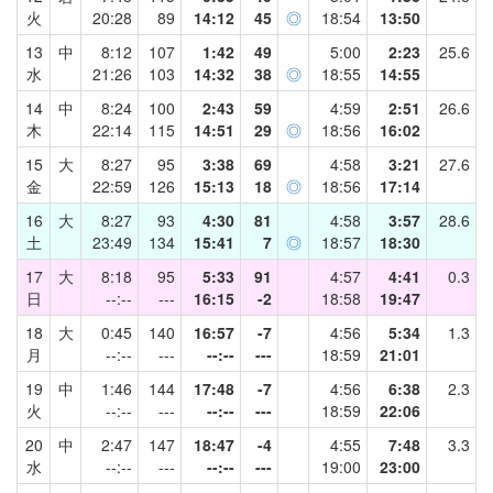
火
20:28
89
14:12
45
◎
18:54
13:50
13
中
8:12
107
1:42
49
5:00
2:23
25.6
水
21:26
103
14:32
38
◎
18:55
14:55
14
中
8:24
100
2:43
59
4:59
2:51
26.6
木
22:14
115
14:51
29
◎
18:56
16:02
15
大
8:27
95
3:38
69
4:58
3:21
27.6
金
22:59
126
15:13
18
◎
18:56
17:14
16
大
8:27
93
4:30
81
4:58
3:57
28.6
土
23:49
134
15:41
7
◎
18:57
18:30
17
大
8:18
95
5:33
91
4:57
4:41
0.3
日
--:--
---
16:15
-2
18:58
19:47
18
大
0:45
140
16:57
-7
4:56
5:34
1.3
月
--:--
---
--:--
---
18:59
21:01
19
中
1:46
144
17:48
-7
4:56
6:38
2.3
火
--:--
---
--:--
---
18:59
22:06
20
中
2:47
147
18:47
-4
4:55
7:48
3.3
水
--:--
---
--:--
---
19:00
23:00