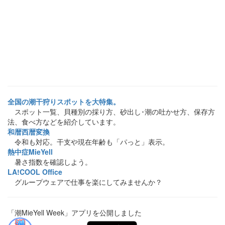
全国の潮干狩りスポットを大特集。
スポット一覧、貝種別の採り方、砂出し･潮の吐かせ方、保存方
法、食べ方などを紹介しています。
和暦西暦変換
令和も対応。干支や現在年齢も「パっと」表示。
熱中症MieYell
暑さ指数を確認しよう。
LA!COOL Office
グループウェアで仕事を楽にしてみませんか？
「潮MieYell Week」アプリを公開しました