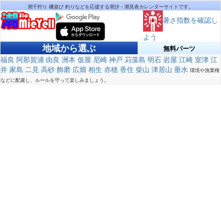
潮干狩り 磯遊び 釣りなどを応援する潮汐・潮見表カレンダーサイトです。
暑さ指数を確認し
よう
地域から選ぶ
無料パーツ
福良
阿那賀浦
由良
洲本
仮屋
尼崎
神戸
苅藻島
明石
岩屋
江崎
室津
江
井
家島
二見
高砂
飾磨
広畑
相生
赤穂
香住
柴山
津居山
垂水
環境や漁業権
などに配慮し、ルールを守って楽しみましょう。