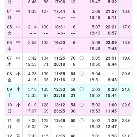
日
8:46
88
17:06
12
18:47
5:32
04
中
1:33
127
17:44
8
5:08
21:27
16.6
月
--:--
---
--:--
---
18:48
6:11
05
中
2:14
130
18:31
6
5:07
22:21
17.6
火
--:--
---
--:--
---
18:49
6:57
06
中
2:58
132
19:23
6
5:06
23:09
18.6
水
--:--
---
--:--
---
18:49
7:48
07
中
3:42
134
11:25
70
◯
5:05
23:51
19.6
木
12:53
71
20:18
8
18:50
8:44
08
小
4:28
135
11:55
64
◯
5:04
--:--
20.6
金
14:15
68
21:16
13
18:51
9:43
09
小
5:18
133
12:33
59
◯
5:03
0:28
21.6
土
15:35
67
22:18
21
18:52
10:44
10
小
6:10
128
13:12
54
◯
5:02
1:00
22.6
日
17:07
69
23:25
30
18:53
11:45
11
長
7:00
122
13:46
50
◯
5:02
1:29
23.6
月
19:02
76
--:--
---
18:53
12:47
12
若
7:43
115
0:35
40
5:01
1:56
24.6