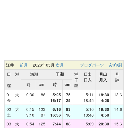
江井
前月
2026年05月
次月
ブログパーツ
A4印刷
日
潮
満潮
干潮
潮
日出
月出
月
干
日入
月入
齢
時
cm
時
cm
曜
狩
01
大
9:30
88
5:25
75
5:11
18:30
13.6
金
--:--
---
16:17
25
18:45
4:28
02
大
0:15
123
6:16
83
5:10
19:30
14.6
土
9:10
87
16:36
18
18:46
4:58
03
大
0:54
125
7:44
88
5:09
20:30
15.6