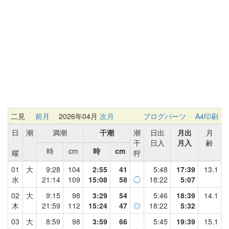
二見
前月
2026年04月
次月
ブログパーツ
A4印刷
日
潮
満潮
干潮
潮
日出
月出
月
干
日入
月入
齢
時
cm
時
cm
曜
狩
01
大
9:28
104
2:55
41
5:48
17:39
13.1
水
21:14
109
15:08
58
◯
18:22
5:07
02
大
9:15
98
3:29
54
5:46
18:39
14.1
木
21:59
112
15:24
47
◎
18:22
5:32
03
大
8:59
98
3:59
66
5:45
19:39
15.1