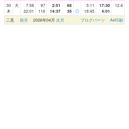
30
大
7:58
97
2:51
68
5:11
17:30
12.6
木
22:01
116
14:37
35
◎
18:45
4:01
二見
前月
2026年04月
次月
ブログパーツ
A4印刷