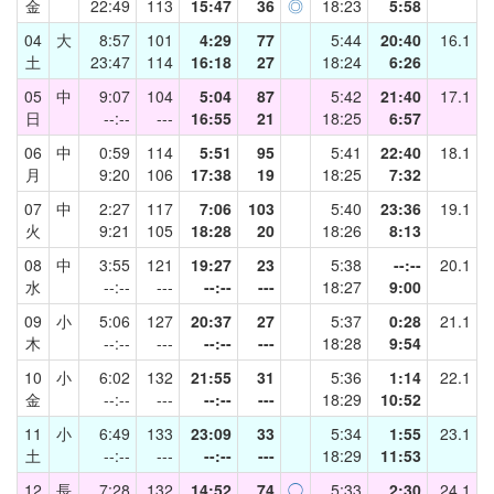
金
22:49
113
15:47
36
◎
18:23
5:58
04
大
8:57
101
4:29
77
5:44
20:40
16.1
土
23:47
114
16:18
27
18:24
6:26
05
中
9:07
104
5:04
87
5:42
21:40
17.1
日
--:--
---
16:55
21
18:25
6:57
06
中
0:59
114
5:51
95
5:41
22:40
18.1
月
9:20
106
17:38
19
18:25
7:32
07
中
2:27
117
7:06
103
5:40
23:36
19.1
火
9:21
105
18:28
20
18:26
8:13
08
中
3:55
121
19:27
23
5:38
--:--
20.1
水
--:--
---
--:--
---
18:27
9:00
09
小
5:06
127
20:37
27
5:37
0:28
21.1
木
--:--
---
--:--
---
18:28
9:54
10
小
6:02
132
21:55
31
5:36
1:14
22.1
金
--:--
---
--:--
---
18:29
10:52
11
小
6:49
133
23:09
33
5:34
1:55
23.1
土
--:--
---
--:--
---
18:29
11:53
12
長
7:28
132
14:52
74
◯
5:33
2:30
24.1