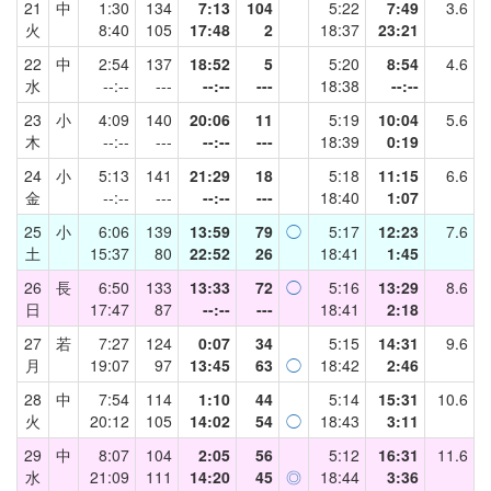
21
中
1:30
134
7:13
104
5:22
7:49
3.6
火
8:40
105
17:48
2
18:37
23:21
22
中
2:54
137
18:52
5
5:20
8:54
4.6
水
--:--
---
--:--
---
18:38
--:--
23
小
4:09
140
20:06
11
5:19
10:04
5.6
木
--:--
---
--:--
---
18:39
0:19
24
小
5:13
141
21:29
18
5:18
11:15
6.6
金
--:--
---
--:--
---
18:40
1:07
25
小
6:06
139
13:59
79
◯
5:17
12:23
7.6
土
15:37
80
22:52
26
18:41
1:45
26
長
6:50
133
13:33
72
◯
5:16
13:29
8.6
日
17:47
87
--:--
---
18:41
2:18
27
若
7:27
124
0:07
34
5:15
14:31
9.6
月
19:07
97
13:45
63
◯
18:42
2:46
28
中
7:54
114
1:10
44
5:14
15:31
10.6
火
20:12
105
14:02
54
◯
18:43
3:11
29
中
8:07
104
2:05
56
5:12
16:31
11.6
水
21:09
111
14:20
45
◎
18:44
3:36