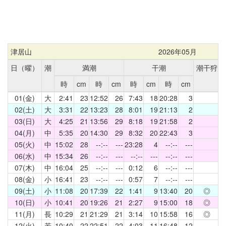
津居山
2026年05月
日（曜）
潮
満潮
干潮
潮干狩
時
cm
時
cm
時
cm
時
cm
01(金)
大
2:41
23
12:52
26
7:43
18
20:28
3
02(土)
大
3:31
22
13:23
28
8:01
19
21:13
2
03(日)
大
4:25
21
13:56
29
8:18
19
21:58
2
04(月)
中
5:35
20
14:30
29
8:32
20
22:43
3
05(火)
中
15:02
28
--:--
---
23:28
4
--:--
---
06(水)
中
15:34
26
--:--
---
--:--
---
--:--
---
07(木)
中
16:04
25
--:--
---
0:12
6
--:--
---
08(金)
小
16:41
23
--:--
---
0:57
7
--:--
---
09(土)
小
11:08
20
17:39
22
1:41
9
13:40
20
◎
10(日)
小
10:41
20
19:26
21
2:27
9
15:00
18
◎
11(月)
長
10:29
21
21:29
21
3:14
10
15:58
16
◎
12(火)
若
10:40
22
22:51
22
4:03
11
16:48
12