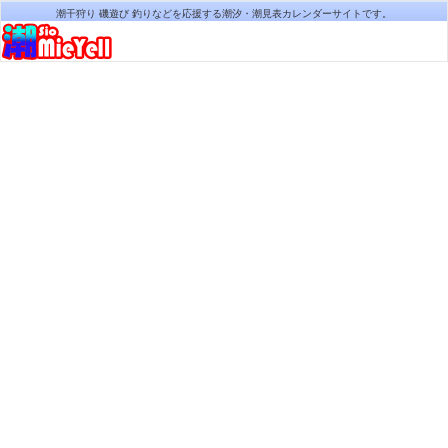
潮干狩り 磯遊び 釣りなどを応援する潮汐・潮見表カレンダーサイトです。