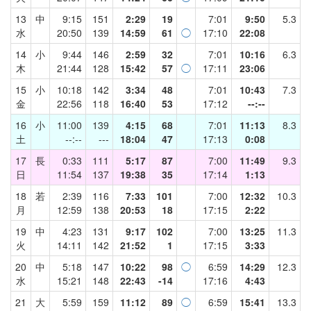
13
中
9:15
151
2:29
19
7:01
9:50
5.3
水
20:50
139
14:59
61
◯
17:10
22:08
14
小
9:44
146
2:59
32
7:01
10:16
6.3
木
21:44
128
15:42
57
◯
17:11
23:06
15
小
10:18
142
3:34
48
7:01
10:43
7.3
金
22:56
118
16:40
53
17:12
--:--
16
小
11:00
139
4:15
68
7:01
11:13
8.3
土
--:--
---
18:04
47
17:13
0:08
17
長
0:33
111
5:17
87
7:00
11:49
9.3
日
11:54
137
19:38
35
17:14
1:13
18
若
2:39
116
7:33
101
7:00
12:32
10.3
月
12:59
138
20:53
18
17:15
2:22
19
中
4:23
131
9:17
102
7:00
13:25
11.3
火
14:11
142
21:52
1
17:15
3:33
20
中
5:18
147
10:22
98
◯
6:59
14:29
12.3
水
15:21
148
22:43
-14
17:16
4:43
21
大
5:59
159
11:12
89
◯
6:59
15:41
13.3