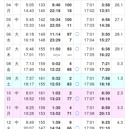
04
中
5:05
133
9:46
100
7:01
3:58
26.1
月
14:43
140
22:18
18
17:02
13:51
05
中
5:45
142
10:34
100
7:01
4:56
27.1
火
15:33
144
22:55
11
17:03
14:36
06
大
6:18
149
11:14
97
◯
7:01
5:50
28.1
水
16:19
148
23:29
7
17:04
15:27
07
大
6:46
155
11:50
93
◯
7:01
6:38
29.1
木
17:01
151
--:--
---
17:05
16:22
08
大
7:13
159
0:02
4
7:01
7:21
0.3
金
17:40
154
12:22
88
◯
17:06
17:20
09
大
7:37
161
0:32
2
7:01
7:58
1.3
土
18:17
155
12:53
83
◯
17:06
18:18
10
中
8:01
161
1:02
2
7:01
8:30
2.3
日
18:52
155
13:23
77
◯
17:07
19:16
11
中
8:25
159
1:30
4
7:01
8:59
3.3
月
19:28
153
13:52
71
◯
17:08
20:13
12
中
8:49
155
1:59
9
7:01
9:25
4.3
火
20:07
147
14:24
66
◯
17:09
21:10