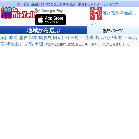
潮干狩り 磯遊び 釣りなどを応援する潮汐・潮見表カレンダーサイトです。
暑さ指数を確認し
よう
地域から選ぶ
無料パーツ
紀伊勝浦
浦神
串本
周参見
田辺(旧)
三尾
比井湾
由良/紀伊水道
下津
海
南
和歌山
沖ノ島
田辺
環境や漁業権などに配慮し、ルールを守って楽しみましょう。