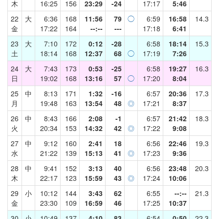
木
16:25
156
23:29
-24
17:17
5:46
22
大
6:36
168
11:56
79
◯
6:59
16:58
14.3
金
17:22
164
--:--
---
17:18
6:41
23
大
7:10
172
0:12
-28
6:58
18:14
15.3
土
18:14
168
12:37
68
◯
17:19
7:26
24
大
7:43
173
0:53
-25
6:58
19:27
16.3
日
19:02
168
13:16
57
◯
17:20
8:04
25
中
8:13
171
1:32
-16
6:57
20:36
17.3
月
19:48
163
13:54
48
◎
17:21
8:37
26
中
8:43
166
2:08
-1
6:57
21:42
18.3
火
20:34
153
14:32
42
◎
17:22
9:08
27
中
9:12
160
2:41
18
6:56
22:46
19.3
水
21:22
139
15:13
41
◎
17:23
9:36
28
中
9:41
152
3:13
40
6:56
23:48
20.3
木
22:17
123
15:59
43
◎
17:24
10:06
29
小
10:12
144
3:43
62
6:55
--:--
21.3
金
23:30
109
16:59
46
17:25
10:37
30
小
10:49
137
4:10
83
6:54
0:50
22.3