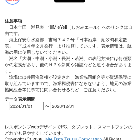
注意事項
日本全国 潮見表 潮MieYell（しおみエール）へのリンクは自
由です。
海上保安庁水路部 書籍７４２号「日本沿岸 潮汐調和定数
表」 平成４年２月発行 より推算しています。表示情報は、航
海の用に使用しないでください。
潮名「大潮・中潮・小潮・長潮・若潮」の表記方法には何種類
かの定義があり、他のＨＰや新聞や雑誌などと違う場合がありま
す。
漁場には共同漁業権が設定され、漁業協同組合等が資源保護に
取り組んでいますので、漁業権侵害にならないよう、地元の漁業
協同組合等に事前に問い合わせるなど、ご注意ください。
データ表示期間
〜
レスポンシブwebデザインでPC、タブレット、スマートフォンの
どれでも見やすくしています。
Copyright (C) 2008-
Mie Data Tsusin Corporation
All Rights