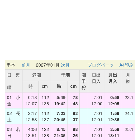
串本
前月
2027年01月
次月
ブログパーツ
A4印刷
日
潮
満潮
干潮
潮
日出
月出
月
干
日入
月入
齢
時
cm
時
cm
曜
狩
01
小
0:18
112
5:49
78
7:01
0:58
23.1
金
12:07
138
19:42
48
17:00
12:05
02
長
2:17
112
7:23
92
7:01
1:59
24.1
土
12:58
137
20:45
37
17:01
12:36
03
若
4:06
122
8:45
98
7:01
2:59
25.1
日
13:51
138
21:35
26
17:01
13:11