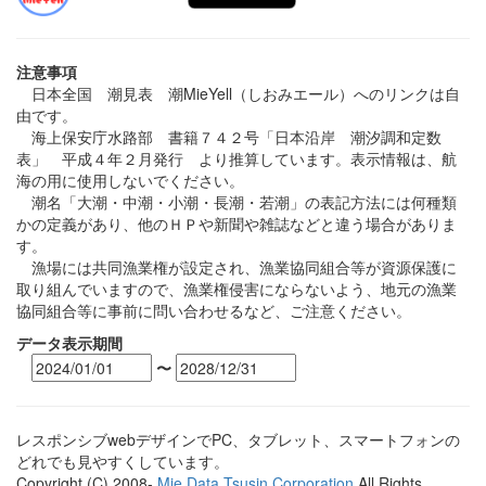
注意事項
日本全国 潮見表 潮MieYell（しおみエール）へのリンクは自
由です。
海上保安庁水路部 書籍７４２号「日本沿岸 潮汐調和定数
表」 平成４年２月発行 より推算しています。表示情報は、航
海の用に使用しないでください。
潮名「大潮・中潮・小潮・長潮・若潮」の表記方法には何種類
かの定義があり、他のＨＰや新聞や雑誌などと違う場合がありま
す。
漁場には共同漁業権が設定され、漁業協同組合等が資源保護に
取り組んでいますので、漁業権侵害にならないよう、地元の漁業
協同組合等に事前に問い合わせるなど、ご注意ください。
データ表示期間
〜
レスポンシブwebデザインでPC、タブレット、スマートフォンの
どれでも見やすくしています。
Copyright (C) 2008-
Mie Data Tsusin Corporation
All Rights