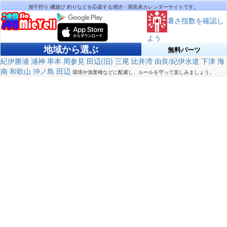
潮干狩り 磯遊び 釣りなどを応援する潮汐・潮見表カレンダーサイトです。
暑さ指数を確認し
よう
地域から選ぶ
無料パーツ
紀伊勝浦
浦神
串本
周参見
田辺(旧)
三尾
比井湾
由良/紀伊水道
下津
海
南
和歌山
沖ノ島
田辺
環境や漁業権などに配慮し、ルールを守って楽しみましょう。