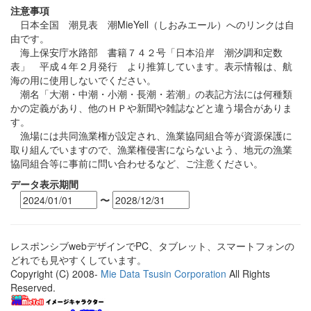
注意事項
日本全国 潮見表 潮MieYell（しおみエール）へのリンクは自
由です。
海上保安庁水路部 書籍７４２号「日本沿岸 潮汐調和定数
表」 平成４年２月発行 より推算しています。表示情報は、航
海の用に使用しないでください。
潮名「大潮・中潮・小潮・長潮・若潮」の表記方法には何種類
かの定義があり、他のＨＰや新聞や雑誌などと違う場合がありま
す。
漁場には共同漁業権が設定され、漁業協同組合等が資源保護に
取り組んでいますので、漁業権侵害にならないよう、地元の漁業
協同組合等に事前に問い合わせるなど、ご注意ください。
データ表示期間
〜
レスポンシブwebデザインでPC、タブレット、スマートフォンの
どれでも見やすくしています。
Copyright (C) 2008-
Mie Data Tsusin Corporation
All Rights
Reserved.