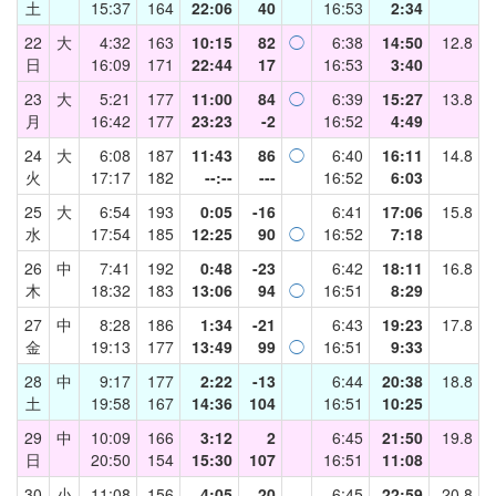
土
15:37
164
22:06
40
16:53
2:34
22
大
4:32
163
10:15
82
◯
6:38
14:50
12.8
日
16:09
171
22:44
17
16:53
3:40
23
大
5:21
177
11:00
84
◯
6:39
15:27
13.8
月
16:42
177
23:23
-2
16:52
4:49
24
大
6:08
187
11:43
86
◯
6:40
16:11
14.8
火
17:17
182
--:--
---
16:52
6:03
25
大
6:54
193
0:05
-16
6:41
17:06
15.8
水
17:54
185
12:25
90
◯
16:52
7:18
26
中
7:41
192
0:48
-23
6:42
18:11
16.8
木
18:32
183
13:06
94
◯
16:51
8:29
27
中
8:28
186
1:34
-21
6:43
19:23
17.8
金
19:13
177
13:49
99
◯
16:51
9:33
28
中
9:17
177
2:22
-13
6:44
20:38
18.8
土
19:58
167
14:36
104
16:51
10:25
29
中
10:09
166
3:12
2
6:45
21:50
19.8
日
20:50
154
15:30
107
16:51
11:08
30
小
11:08
156
4:05
20
6:45
22:59
20.8