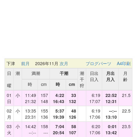
下津
前月
2026年11月
次月
ブログパーツ
A4印刷
日
潮
満潮
干潮
潮
日出
月出
月
干
日入
月入
齢
時
cm
時
cm
曜
狩
01
小
11:49
157
4:22
33
6:19
22:52
21.5
日
21:32
148
16:43
132
17:07
12:31
02
小
13:35
155
5:37
48
6:19
--:--
22.5
月
23:31
136
19:39
126
17:06
13:10
03
小
14:42
158
7:04
58
6:20
0:01
23.5
火
--:--
---
20:54
107
17:06
13:42