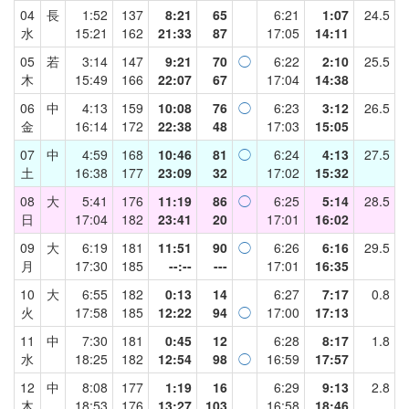
04
長
1:52
137
8:21
65
6:21
1:07
24.5
水
15:21
162
21:33
87
17:05
14:11
05
若
3:14
147
9:21
70
◯
6:22
2:10
25.5
木
15:49
166
22:07
67
17:04
14:38
06
中
4:13
159
10:08
76
◯
6:23
3:12
26.5
金
16:14
172
22:38
48
17:03
15:05
07
中
4:59
168
10:46
81
◯
6:24
4:13
27.5
土
16:38
177
23:09
32
17:02
15:32
08
大
5:41
176
11:19
86
◯
6:25
5:14
28.5
日
17:04
182
23:41
20
17:01
16:02
09
大
6:19
181
11:51
90
◯
6:26
6:16
29.5
月
17:30
185
--:--
---
17:01
16:35
10
大
6:55
182
0:13
14
6:27
7:17
0.8
火
17:58
185
12:22
94
◯
17:00
17:13
11
中
7:30
181
0:45
12
6:28
8:17
1.8
水
18:25
182
12:54
98
◯
16:59
17:57
12
中
8:08
177
1:19
16
6:29
9:13
2.8
木
18:53
176
13:27
103
16:58
18:46