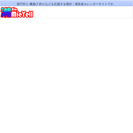
潮干狩り 磯遊び 釣りなどを応援する潮汐・潮見表カレンダーサイトです。