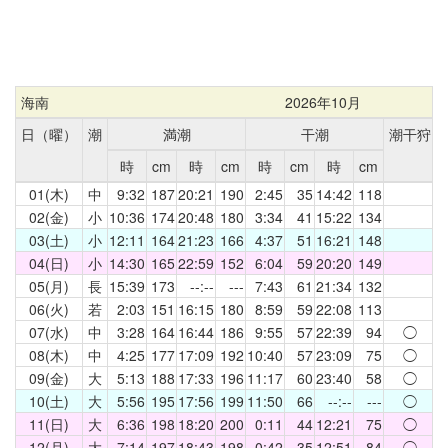
海南
2026年10月
日（曜）
潮
満潮
干潮
潮干狩
時
cm
時
cm
時
cm
時
cm
01(木)
中
9:32
187
20:21
190
2:45
35
14:42
118
02(金)
小
10:36
174
20:48
180
3:34
41
15:22
134
03(土)
小
12:11
164
21:23
166
4:37
51
16:21
148
04(日)
小
14:30
165
22:59
152
6:04
59
20:20
149
05(月)
長
15:39
173
--:--
---
7:43
61
21:34
132
06(火)
若
2:03
151
16:15
180
8:59
59
22:08
113
07(水)
中
3:28
164
16:44
186
9:55
57
22:39
94
◯
08(木)
中
4:25
177
17:09
192
10:40
57
23:09
75
◯
09(金)
大
5:13
188
17:33
196
11:17
60
23:40
58
◯
10(土)
大
5:56
195
17:56
199
11:50
66
--:--
---
◯
11(日)
大
6:36
198
18:20
200
0:11
44
12:21
75
◯
12(月)
大
7:14
197
18:43
198
0:42
35
12:51
84
◯