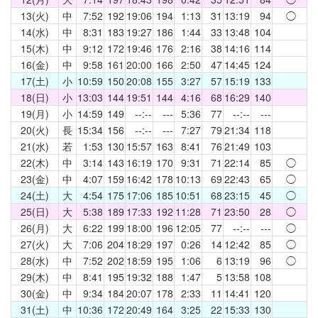
13(火)
中
7:52
192
19:06
194
1:13
31
13:19
94
◯
14(水)
中
8:31
183
19:27
186
1:44
33
13:48
104
15(木)
中
9:12
172
19:46
176
2:16
38
14:16
114
16(金)
中
9:58
161
20:00
166
2:50
47
14:45
124
17(土)
小
10:59
150
20:08
155
3:27
57
15:19
133
18(日)
小
13:03
144
19:51
144
4:16
68
16:29
140
19(月)
小
14:59
149
--:--
---
5:36
77
--:--
---
20(火)
長
15:34
156
--:--
---
7:27
79
21:34
118
21(水)
若
1:53
130
15:57
163
8:41
76
21:49
103
22(木)
中
3:14
143
16:19
170
9:31
71
22:14
85
◯
23(金)
中
4:07
159
16:42
178
10:13
69
22:43
65
◯
24(土)
大
4:54
175
17:06
185
10:51
68
23:15
45
◯
25(日)
大
5:38
189
17:33
192
11:28
71
23:50
28
◯
26(月)
大
6:22
199
18:00
196
12:05
77
--:--
---
◯
27(火)
大
7:06
204
18:29
197
0:26
14
12:42
85
◯
28(水)
中
7:52
202
18:59
195
1:06
6
13:19
96
◯
29(木)
中
8:41
195
19:32
188
1:47
5
13:58
108
30(金)
中
9:34
184
20:07
178
2:33
11
14:41
120
31(土)
中
10:36
172
20:49
164
3:25
22
15:33
130