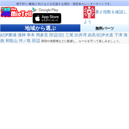
潮干狩り 磯遊び 釣りなどを応援する潮汐・潮見表カレンダーサイトです。
暑さ指数を確認し
よう
地域から選ぶ
無料パーツ
紀伊勝浦
浦神
串本
周参見
田辺(旧)
三尾
比井湾
由良/紀伊水道
下津
海
南
和歌山
沖ノ島
田辺
環境や漁業権などに配慮し、ルールを守って楽しみましょう。