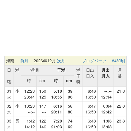
海南
前月
2026年12月
次月
ブログパーツ
A4印刷
日
潮
満潮
干潮
潮
日出
月出
月
干
日入
月入
齢
時
cm
時
cm
曜
狩
01
小
12:23
150
5:10
39
6:46
--:--
21.8
火
23:44
125
18:55
96
16:50
12:14
02
小
13:23
147
6:16
58
6:47
0:04
22.8
水
--:--
---
20:11
80
16:50
12:42
03
長
1:42
122
7:28
74
6:48
1:06
23.8
木
14:12
146
21:03
62
16:50
13:08