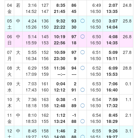
04
若
3:16
127
8:35
86
6:49
2:07
24.8
金
14:52
147
21:45
45
16:50
13:35
05
中
4:24
136
9:32
93
◯
6:50
3:07
25.8
土
15:26
150
22:22
30
16:50
14:04
06
中
5:14
145
10:19
97
◯
6:50
4:08
26.8
日
15:59
153
22:56
18
16:50
14:35
07
大
5:55
152
10:59
97
◯
6:51
5:09
27.8
月
16:34
156
23:30
9
16:50
15:11
08
大
6:29
158
11:36
94
◯
6:52
6:09
28.8
火
17:09
159
--:--
---
16:50
15:53
09
大
7:03
161
0:04
2
6:53
7:06
0.1
水
17:43
160
12:12
91
◯
16:50
16:40
10
大
7:36
163
0:38
-1
6:54
7:59
1.1
木
18:18
158
12:48
89
◯
16:50
17:32
11
中
8:10
162
1:12
-1
6:54
8:45
2.1
金
18:53
155
13:24
88
◯
16:50
18:29
12
中
8:45
158
1:46
2
6:55
9:26
3.1
土
19:27
150
14:00
88
◯
16:51
19:27