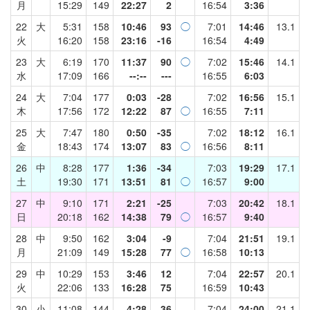
月
15:29
149
22:27
2
16:54
3:36
22
大
5:31
158
10:46
93
◯
7:01
14:46
13.1
火
16:20
158
23:16
-16
16:54
4:49
23
大
6:19
170
11:37
90
◯
7:02
15:46
14.1
水
17:09
166
--:--
---
16:55
6:03
24
大
7:04
177
0:03
-28
7:02
16:56
15.1
木
17:56
172
12:22
87
◯
16:55
7:11
25
大
7:47
180
0:50
-35
7:02
18:12
16.1
金
18:43
174
13:07
83
◯
16:56
8:11
26
中
8:28
177
1:36
-34
7:03
19:29
17.1
土
19:30
171
13:51
81
◯
16:57
9:00
27
中
9:10
171
2:21
-25
7:03
20:42
18.1
日
20:18
162
14:38
79
◯
16:57
9:40
28
中
9:50
162
3:04
-9
7:04
21:51
19.1
月
21:09
149
15:28
77
◯
16:58
10:13
29
中
10:29
153
3:46
12
7:04
22:57
20.1
火
22:06
133
16:28
75
16:59
10:43
30
小
11:08
144
4:28
36
7:04
24:00
21.1