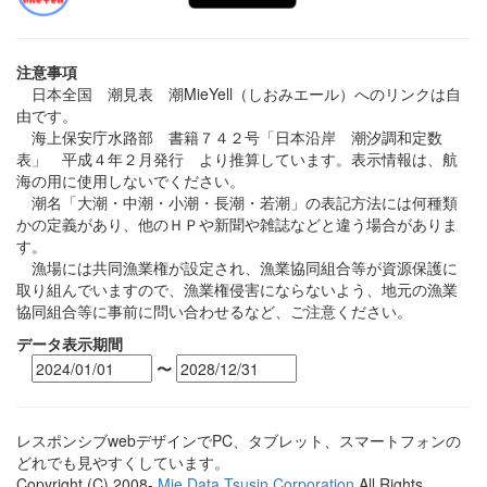
注意事項
日本全国 潮見表 潮MieYell（しおみエール）へのリンクは自
由です。
海上保安庁水路部 書籍７４２号「日本沿岸 潮汐調和定数
表」 平成４年２月発行 より推算しています。表示情報は、航
海の用に使用しないでください。
潮名「大潮・中潮・小潮・長潮・若潮」の表記方法には何種類
かの定義があり、他のＨＰや新聞や雑誌などと違う場合がありま
す。
漁場には共同漁業権が設定され、漁業協同組合等が資源保護に
取り組んでいますので、漁業権侵害にならないよう、地元の漁業
協同組合等に事前に問い合わせるなど、ご注意ください。
データ表示期間
〜
レスポンシブwebデザインでPC、タブレット、スマートフォンの
どれでも見やすくしています。
Copyright (C) 2008-
Mie Data Tsusin Corporation
All Rights