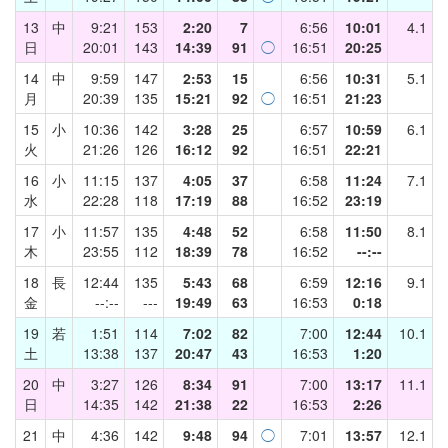
13
中
9:21
153
2:20
7
6:56
10:01
4.1
日
20:01
143
14:39
91
◯
16:51
20:25
14
中
9:59
147
2:53
15
6:56
10:31
5.1
月
20:39
135
15:21
92
◯
16:51
21:23
15
小
10:36
142
3:28
25
6:57
10:59
6.1
火
21:26
126
16:12
92
16:51
22:21
16
小
11:15
137
4:05
37
6:58
11:24
7.1
水
22:28
118
17:19
88
16:52
23:19
17
小
11:57
135
4:48
52
6:58
11:50
8.1
木
23:55
112
18:39
78
16:52
--:--
18
長
12:44
135
5:43
68
6:59
12:16
9.1
金
--:--
---
19:49
63
16:53
0:18
19
若
1:51
114
7:02
82
7:00
12:44
10.1
土
13:38
137
20:47
43
16:53
1:20
20
中
3:27
126
8:34
91
7:00
13:17
11.1
日
14:35
142
21:38
22
16:53
2:26
21
中
4:36
142
9:48
94
◯
7:01
13:57
12.1