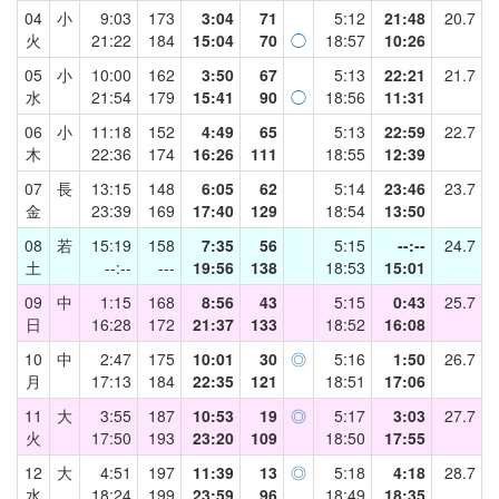
04
小
9:03
173
3:04
71
5:12
21:48
20.7
火
21:22
184
15:04
70
◯
18:57
10:26
05
小
10:00
162
3:50
67
5:13
22:21
21.7
水
21:54
179
15:41
90
◯
18:56
11:31
06
小
11:18
152
4:49
65
5:13
22:59
22.7
木
22:36
174
16:26
111
18:55
12:39
07
長
13:15
148
6:05
62
5:14
23:46
23.7
金
23:39
169
17:40
129
18:54
13:50
08
若
15:19
158
7:35
56
5:15
--:--
24.7
土
--:--
---
19:56
138
18:53
15:01
09
中
1:15
168
8:56
43
5:15
0:43
25.7
日
16:28
172
21:37
133
18:52
16:08
10
中
2:47
175
10:01
30
◎
5:16
1:50
26.7
月
17:13
184
22:35
121
18:51
17:06
11
大
3:55
187
10:53
19
◎
5:17
3:03
27.7
火
17:50
193
23:20
109
18:50
17:55
12
大
4:51
197
11:39
13
◎
5:18
4:18
28.7
水
18:24
199
23:59
96
18:49
18:35