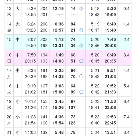
13
大
5:39
204
12:19
14
◎
5:18
5:30
0.4
木
18:55
201
--:--
---
18:48
19:09
14
大
6:24
206
0:36
84
5:19
6:40
1.4
金
19:23
200
12:57
21
◎
18:47
19:40
15
中
7:07
202
1:13
74
5:20
7:45
2.4
土
19:50
198
13:31
34
◎
18:46
20:08
16
中
7:50
194
1:49
68
5:20
8:49
3.4
日
20:15
193
14:03
51
◯
18:45
20:35
17
中
8:33
181
2:25
64
5:21
9:51
4.4
月
20:39
188
14:33
70
◯
18:43
21:03
18
中
9:19
167
3:03
64
5:22
10:52
5.4
火
21:02
181
15:00
89
◯
18:42
21:33
19
小
10:12
153
3:45
67
5:23
11:53
6.4
水
21:26
174
15:26
107
18:41
22:06
20
小
11:28
141
4:36
73
5:23
12:53
7.4
木
21:54
166
15:54
123
18:40
22:45
21
小
14:03
139
5:48
78
5:24
13:51
8.4