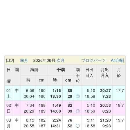
田辺
前月
2026年08月
次月
ブログパーツ
A4印刷
日
潮
満潮
干潮
潮
日出
月出
月
干
日入
月入
齢
時
cm
時
cm
曜
狩
01
中
6:56
190
1:16
88
5:10
20:27
17.7
土
20:04
190
13:30
29
◎
18:59
7:23
02
中
7:34
188
1:49
82
5:10
20:53
18.7
日
20:29
189
14:00
39
◎
18:59
8:23
03
中
8:15
182
2:24
76
5:11
21:20
19.7
月
20:55
187
14:31
52
◯
18:58
9:23