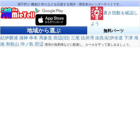
潮干狩り 磯遊び 釣りなどを応援する潮汐・潮見表カレンダーサイトです。
暑さ指数を確認し
よう
地域から選ぶ
無料パーツ
紀伊勝浦
浦神
串本
周参見
田辺(旧)
三尾
比井湾
由良/紀伊水道
下津
海
南
和歌山
沖ノ島
田辺
環境や漁業権などに配慮し、ルールを守って楽しみましょう。