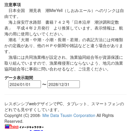
注意事項
日本全国 潮見表 潮MieYell（しおみエール）へのリンクは自
由です。
海上保安庁水路部 書籍７４２号「日本沿岸 潮汐調和定数
表」 平成４年２月発行 より推算しています。表示情報は、航
海の用に使用しないでください。
潮名「大潮・中潮・小潮・長潮・若潮」の表記方法には何種類
かの定義があり、他のＨＰや新聞や雑誌などと違う場合がありま
す。
漁場には共同漁業権が設定され、漁業協同組合等が資源保護に
取り組んでいますので、漁業権侵害にならないよう、地元の漁業
協同組合等に事前に問い合わせるなど、ご注意ください。
データ表示期間
〜
レスポンシブwebデザインでPC、タブレット、スマートフォンの
どれでも見やすくしています。
Copyright (C) 2008-
Mie Data Tsusin Corporation
All Rights
Reserved.