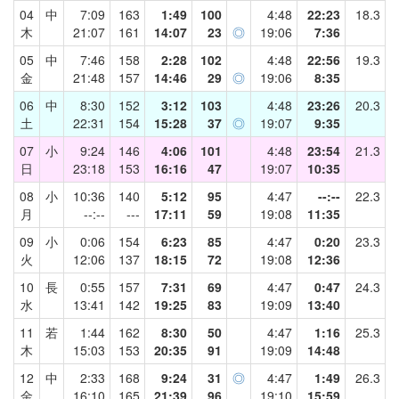
04
中
7:09
163
1:49
100
4:48
22:23
18.3
木
21:07
161
14:07
23
◎
19:06
7:36
05
中
7:46
158
2:28
102
4:48
22:56
19.3
金
21:48
157
14:46
29
◎
19:06
8:35
06
中
8:30
152
3:12
103
4:48
23:26
20.3
土
22:31
154
15:28
37
◎
19:07
9:35
07
小
9:24
146
4:06
101
4:48
23:54
21.3
日
23:18
153
16:16
47
19:07
10:35
08
小
10:36
140
5:12
95
4:47
--:--
22.3
月
--:--
---
17:11
59
19:08
11:35
09
小
0:06
154
6:23
85
4:47
0:20
23.3
火
12:06
137
18:15
72
19:08
12:36
10
長
0:55
157
7:31
69
4:47
0:47
24.3
水
13:41
142
19:25
83
19:09
13:40
11
若
1:44
162
8:30
50
4:47
1:16
25.3
木
15:03
153
20:35
91
19:09
14:48
12
中
2:33
168
9:24
31
◎
4:47
1:49
26.3
金
16:10
165
21:39
96
19:10
15:59