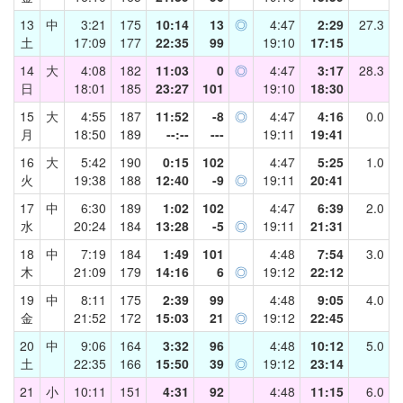
13
中
3:21
175
10:14
13
◎
4:47
2:29
27.3
土
17:09
177
22:35
99
19:10
17:15
14
大
4:08
182
11:03
0
◎
4:47
3:17
28.3
日
18:01
185
23:27
101
19:10
18:30
15
大
4:55
187
11:52
-8
◎
4:47
4:16
0.0
月
18:50
189
--:--
---
19:11
19:41
16
大
5:42
190
0:15
102
4:47
5:25
1.0
火
19:38
188
12:40
-9
◎
19:11
20:41
17
中
6:30
189
1:02
102
4:47
6:39
2.0
水
20:24
184
13:28
-5
◎
19:11
21:31
18
中
7:19
184
1:49
101
4:48
7:54
3.0
木
21:09
179
14:16
6
◎
19:12
22:12
19
中
8:11
175
2:39
99
4:48
9:05
4.0
金
21:52
172
15:03
21
◎
19:12
22:45
20
中
9:06
164
3:32
96
4:48
10:12
5.0
土
22:35
166
15:50
39
◎
19:12
23:14
21
小
10:11
151
4:31
92
4:48
11:15
6.0