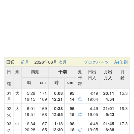
田辺
前月
2026年06月
次月
ブログパーツ
A4印刷
日
潮
満潮
干潮
潮
日出
月出
月
干
日入
月入
齢
時
cm
時
cm
曜
狩
01
大
5:29
171
0:03
95
4:49
20:11
15.3
月
19:15
169
12:21
14
◎
19:04
4:54
02
大
6:01
169
0:38
96
4:49
21:01
16.3
火
19:51
168
12:55
15
◎
19:05
5:43
03
中
6:34
167
1:13
98
4:48
21:45
17.3
水
20:28
165
13:30
18
◎
19:05
6:38