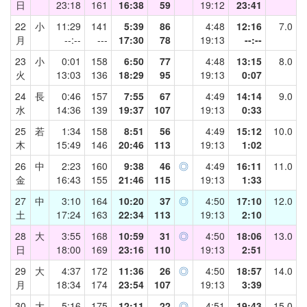
日
23:18
161
16:38
59
19:12
23:41
22
小
11:29
141
5:39
86
4:48
12:16
7.0
月
--:--
---
17:30
78
19:13
--:--
23
小
0:01
158
6:50
77
4:48
13:15
8.0
火
13:03
136
18:29
95
19:13
0:07
24
長
0:46
157
7:55
67
4:49
14:14
9.0
水
14:36
139
19:37
107
19:13
0:33
25
若
1:34
158
8:51
56
4:49
15:12
10.0
木
15:49
146
20:46
113
19:13
1:02
26
中
2:23
160
9:38
46
◎
4:49
16:11
11.0
金
16:43
155
21:46
115
19:13
1:33
27
中
3:10
164
10:20
37
◎
4:50
17:10
12.0
土
17:24
163
22:34
113
19:13
2:10
28
大
3:55
168
10:59
31
◎
4:50
18:06
13.0
日
18:00
169
23:16
110
19:13
2:51
29
大
4:37
172
11:36
26
◎
4:50
18:57
14.0
月
18:34
174
23:54
107
19:13
3:39
30
大
5:16
175
12:11
22
◎
4:51
19:43
15.0