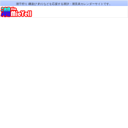
潮干狩り 磯遊び 釣りなどを応援する潮汐・潮見表カレンダーサイトです。