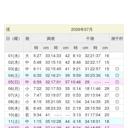
境
2026年07月
日（曜）
潮
満潮
干潮
潮干狩
時
cm
時
cm
時
cm
時
cm
01(水)
大
5:27
33
14:33
42
8:10
32
21:37
16
02(木)
中
5:48
33
15:10
42
8:46
32
22:17
15
03(金)
中
6:11
32
15:45
41
9:21
31
22:57
15
◎
04(土)
中
6:35
32
16:21
39
9:59
30
23:36
16
◎
05(日)
中
6:59
32
17:01
37
10:46
29
--:--
---
◎
06(月)
小
7:22
32
17:53
35
0:14
18
11:46
28
◎
07(火)
小
7:47
33
19:07
33
0:53
20
13:04
27
◎
08(水)
小
8:15
35
21:05
32
1:34
24
14:35
25
◎
09(木)
長
8:49
38
23:33
33
2:19
28
15:59
23
◎
10(金)
若
9:34
41
--:--
---
3:13
31
17:04
20
11(土)
中
1:15
35
10:28
44
4:18
34
18:01
18
12(日)
中
2:28
37
11:29
46
5:24
36
18:55
17