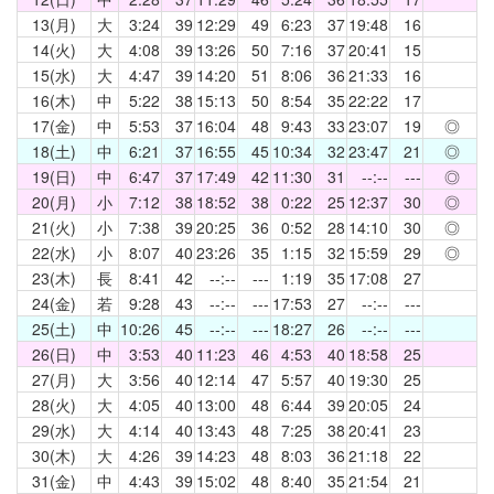
13(月)
大
3:24
39
12:29
49
6:23
37
19:48
16
14(火)
大
4:08
39
13:26
50
7:16
37
20:41
15
15(水)
大
4:47
39
14:20
51
8:06
36
21:33
16
16(木)
中
5:22
38
15:13
50
8:54
35
22:22
17
17(金)
中
5:53
37
16:04
48
9:43
33
23:07
19
◎
18(土)
中
6:21
37
16:55
45
10:34
32
23:47
21
◎
19(日)
中
6:47
37
17:49
42
11:30
31
--:--
---
◎
20(月)
小
7:12
38
18:52
38
0:22
25
12:37
30
◎
21(火)
小
7:38
39
20:25
36
0:52
28
14:10
30
◎
22(水)
小
8:07
40
23:26
35
1:15
32
15:59
29
◎
23(木)
長
8:41
42
--:--
---
1:19
35
17:08
27
24(金)
若
9:28
43
--:--
---
17:53
27
--:--
---
25(土)
中
10:26
45
--:--
---
18:27
26
--:--
---
26(日)
中
3:53
40
11:23
46
4:53
40
18:58
25
27(月)
大
3:56
40
12:14
47
5:57
40
19:30
25
28(火)
大
4:05
40
13:00
48
6:44
39
20:05
24
29(水)
大
4:14
40
13:43
48
7:25
38
20:41
23
30(木)
大
4:26
39
14:23
48
8:03
36
21:18
22
31(金)
中
4:43
39
15:02
48
8:40
35
21:54
21