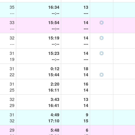
35
16:34
13
---
--:--
---
33
15:54
14
◎
---
--:--
---
32
15:19
14
◎
---
--:--
---
31
15:23
14
◎
19
--:--
---
31
0:12
18
22
15:44
14
◎
31
2:20
16
25
16:11
14
32
3:43
13
29
16:41
14
31
4:49
9
32
17:10
15
29
5:48
6