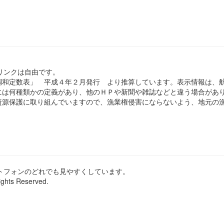
のリンクは自由です。
和定数表」 平成４年２月発行 より推算しています。表示情報は、
は何種類かの定義があり、他のＨＰや新聞や雑誌などと違う場合があ
源保護に取り組んでいますので、漁業権侵害にならないよう、地元の漁
ートフォンのどれでも見やすくしています。
ights Reserved.