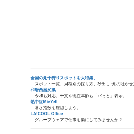
全国の潮干狩りスポットを大特集。
スポット一覧、貝種別の採り方、砂出し･潮の吐かせ
和暦西暦変換
令和も対応。干支や現在年齢も「パっと」表示。
熱中症MieYell
暑さ指数を確認しよう。
LA!COOL Office
グループウェアで仕事を楽にしてみませんか？