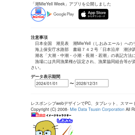
「潮MieYell Week」アプリを公開しました
注意事項
日本全国 潮見表 潮MieYell（しおみエール）へ
海上保安庁水路部 書籍７４２号「日本沿岸 潮汐調
潮名「大潮・中潮・小潮・長潮・若潮」の表記方法に
漁場には共同漁業権が設定され、漁業協同組合等が資
さい。
データ表示期間
〜
レスポンシブwebデザインでPC、タブレット、スマ
Copyright (C) 2008-
Mie Data Tsusin Corporation
All R