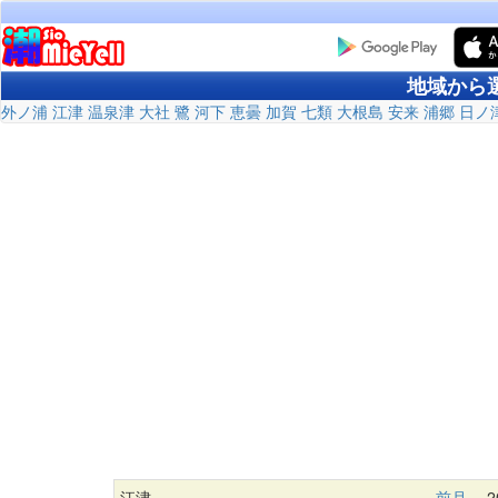
地域から
外ノ浦
江津
温泉津
大社
鷺
河下
恵曇
加賀
七類
大根島
安来
浦郷
日ノ
江津
前月
20