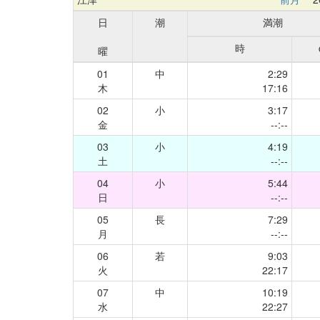
日
潮
満潮
時
曜
01
中
2:29
木
17:16
02
小
3:17
金
--:--
03
小
4:19
土
--:--
04
小
5:44
日
--:--
05
長
7:29
月
--:--
06
若
9:03
火
22:17
07
中
10:19
水
22:27