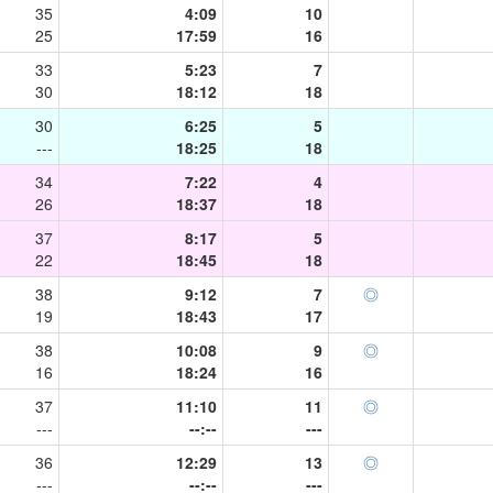
35
4:09
10
25
17:59
16
33
5:23
7
30
18:12
18
30
6:25
5
---
18:25
18
34
7:22
4
26
18:37
18
37
8:17
5
22
18:45
18
38
9:12
7
◎
19
18:43
17
38
10:08
9
◎
16
18:24
16
37
11:10
11
◎
---
--:--
---
36
12:29
13
◎
---
--:--
---