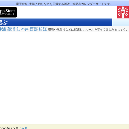
潮干狩り 磯遊び 釣りなどを応援する潮汐・潮見表カレンダーサイトです。
選ぶ
津浦
菱浦
知々井
西郷
松江
環境や漁業権などに配慮し、ルールを守って楽しみましょう。
26年10月
次月