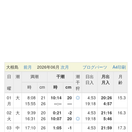
大根島
前月
2026年06月
次月
ブログパーツ
A4印刷
日
潮
満潮
干潮
潮
日出
月出
月
干
日入
月入
齢
時
cm
時
cm
曜
狩
01
大
8:08
21
10:14
20
◎
4:53
20:26
15.3
月
15:55
26
--:--
---
19:18
4:57
02
大
9:39
20
0:21
-2
4:53
21:16
16.3
火
16:31
26
10:07
20
◎
19:18
5:46
03
中
17:10
26
1:05
-1
4:53
21:59
17.3