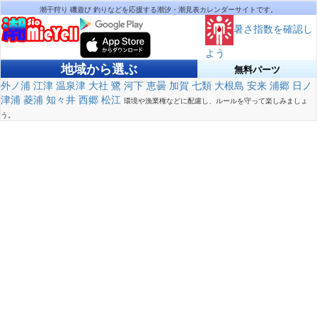
潮干狩り 磯遊び 釣りなどを応援する潮汐・潮見表カレンダーサイトです。
暑さ指数を確認し
よう
地域から選ぶ
無料パーツ
外ノ浦
江津
温泉津
大社
鷺
河下
恵曇
加賀
七類
大根島
安来
浦郷
日ノ
津浦
菱浦
知々井
西郷
松江
環境や漁業権などに配慮し、ルールを守って楽しみましょ
う。