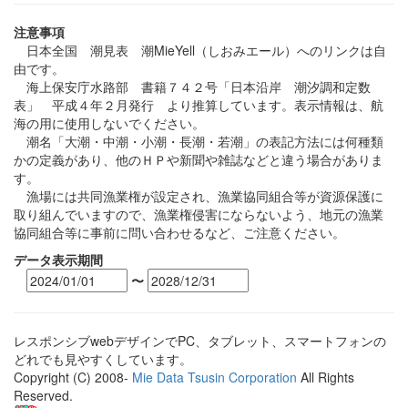
注意事項
日本全国 潮見表 潮MieYell（しおみエール）へのリンクは自
由です。
海上保安庁水路部 書籍７４２号「日本沿岸 潮汐調和定数
表」 平成４年２月発行 より推算しています。表示情報は、航
海の用に使用しないでください。
潮名「大潮・中潮・小潮・長潮・若潮」の表記方法には何種類
かの定義があり、他のＨＰや新聞や雑誌などと違う場合がありま
す。
漁場には共同漁業権が設定され、漁業協同組合等が資源保護に
取り組んでいますので、漁業権侵害にならないよう、地元の漁業
協同組合等に事前に問い合わせるなど、ご注意ください。
データ表示期間
〜
レスポンシブwebデザインでPC、タブレット、スマートフォンの
どれでも見やすくしています。
Copyright (C) 2008-
Mie Data Tsusin Corporation
All Rights
Reserved.