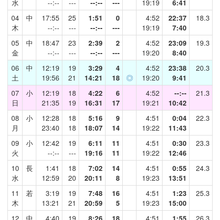
水
--:--
---
--:--
---
19:19
6:41
04
中
17:55
25
1:51
0
4:52
22:37
18.3
木
--:--
---
--:--
---
19:19
7:40
05
中
18:47
23
2:39
2
4:52
23:09
19.3
金
--:--
---
--:--
---
19:20
8:40
06
中
12:19
19
3:29
4
4:52
23:38
20.3
土
19:56
21
14:21
18
◎
19:20
9:41
07
小
12:19
18
4:22
6
4:52
--:--
21.3
日
21:35
19
16:31
17
19:21
10:42
08
小
12:28
18
5:16
9
4:51
0:04
22.3
月
23:40
18
18:07
14
19:22
11:43
09
小
12:42
19
6:11
11
4:51
0:30
23.3
火
--:--
---
19:16
11
19:22
12:46
10
長
1:41
18
7:02
14
4:51
0:55
24.3
水
12:59
20
20:11
8
19:23
13:51
11
若
3:19
19
7:48
16
4:51
1:23
25.3
木
13:21
21
20:59
5
19:23
15:00
12
中
4:40
19
8:26
18
4:51
1:55
26.3