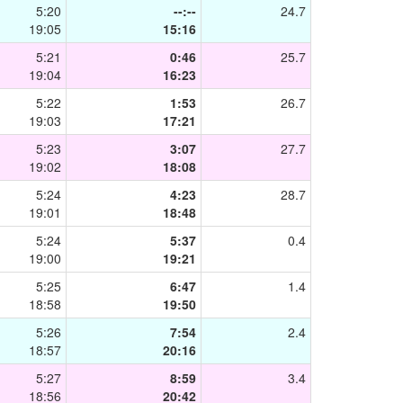
5:20
--:--
24.7
19:05
15:16
5:21
0:46
25.7
19:04
16:23
5:22
1:53
26.7
19:03
17:21
5:23
3:07
27.7
19:02
18:08
5:24
4:23
28.7
19:01
18:48
5:24
5:37
0.4
19:00
19:21
5:25
6:47
1.4
18:58
19:50
5:26
7:54
2.4
18:57
20:16
5:27
8:59
3.4
18:56
20:42