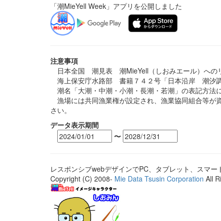
「潮MieYell Week」アプリを公開しました
注意事項
日本全国 潮見表 潮MieYell（しおみエール）へ
海上保安庁水路部 書籍７４２号「日本沿岸 潮汐調
潮名「大潮・中潮・小潮・長潮・若潮」の表記方法に
漁場には共同漁業権が設定され、漁業協同組合等が資
さい。
データ表示期間
〜
レスポンシブwebデザインでPC、タブレット、スマ
Copyright (C) 2008-
Mie Data Tsusin Corporation
All R