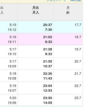
日出
月出
月
日入
月入
齢
5:15
20:37
17.7
19:12
7:30
5:16
21:02
18.7
19:11
8:32
5:17
21:28
19.7
19:10
9:33
5:17
21:55
20.7
19:09
10:37
5:18
22:26
21.7
19:08
11:43
5:19
23:04
22.7
19:07
12:53
5:20
23:50
23.7
19:06
14:05