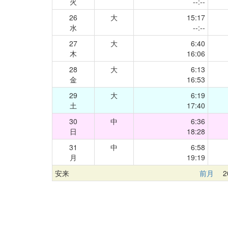
火
--:--
26
大
15:17
水
--:--
27
大
6:40
木
16:06
28
大
6:13
金
16:53
29
大
6:19
土
17:40
30
中
6:36
日
18:28
31
中
6:58
月
19:19
安来
前月
20