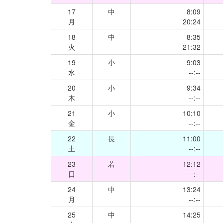
17
中
8:09
月
20:24
18
中
8:35
火
21:32
19
小
9:03
水
--:--
20
小
9:34
木
--:--
21
小
10:10
金
--:--
22
長
11:00
土
--:--
23
若
12:12
日
--:--
24
中
13:24
月
--:--
25
中
14:25