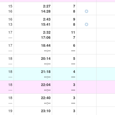
15
2:27
7
16
14:28
8
◎
16
2:43
9
13
15:41
8
◎
17
2:32
11
---
17:06
7
17
18:44
6
---
--:--
---
18
20:14
5
---
--:--
---
18
21:18
4
---
--:--
---
18
22:04
3
---
--:--
---
18
22:40
3
---
--:--
---
19
23:10
3