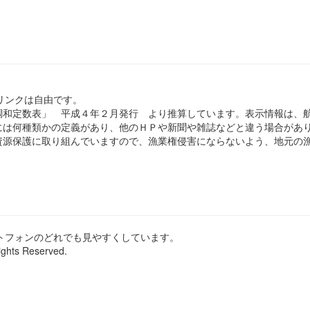
のリンクは自由です。
和定数表」 平成４年２月発行 より推算しています。表示情報は、
は何種類かの定義があり、他のＨＰや新聞や雑誌などと違う場合があ
源保護に取り組んでいますので、漁業権侵害にならないよう、地元の漁
ートフォンのどれでも見やすくしています。
ights Reserved.