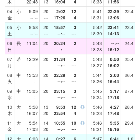
木
22:48
13
16:04
4
18:33
11:56
04
小
9:09
20
2:02
12
5:41
22:39
22.4
金
--:--
---
17:26
4
18:31
13:06
05
小
9:58
20
18:57
3
5:42
23:41
23.4
土
--:--
---
--:--
---
18:30
14:13
06
長
11:04
20
20:24
2
5:43
--:--
24.4
日
--:--
---
--:--
---
18:28
15:12
07
若
12:29
20
21:34
2
5:43
0:50
25.4
月
--:--
---
--:--
---
18:27
16:02
08
中
13:53
20
22:29
2
5:44
2:03
26.4
火
--:--
---
--:--
---
18:26
16:44
09
中
15:05
20
23:15
3
5:45
3:17
27.4
水
--:--
---
--:--
---
18:24
17:18
10
大
5:58
13
9:53
12
◎
5:46
4:27
28.4
木
16:07
20
23:54
4
18:23
17:48
11
大
5:54
14
10:55
10
◎
5:46
5:35
29.4
金
17:03
20
--:--
---
18:21
18:16
12
大
6:03
14
0:27
6
5:47
6:41
1.0