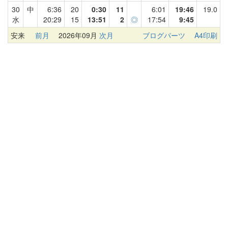
30
中
6:36
20
0:30
11
6:01
19:46
19.0
水
20:29
15
13:51
2
◎
17:54
9:45
安来
前月
2026年09月
次月
ブログパーツ
A4印刷